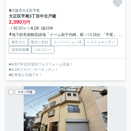
大阪市大正区平尾
大正区平尾3丁目中古戸建
2,390
万円
- / 82.07㎡ / 4LDK /築15年
地下鉄長堀鶴見緑地「ドーム前千代崎」駅 バス16分 「平尾」 停歩2分
都市ガス
陽当り良好
リノベーション済
システムキッチン
浴室乾燥機
バルコニー
■令和7年10月室内フルリフォーム完成！
■4LDKでカウンターキッチン！
■駐車場も完備です！
中古一戸建