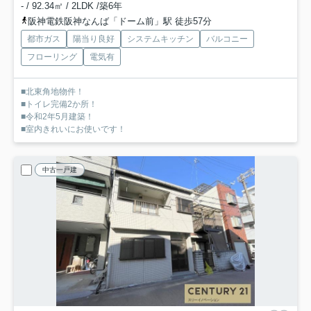
- / 92.34㎡ / 2LDK /築6年
阪神電鉄阪神なんば「ドーム前」駅 徒歩57分
都市ガス
陽当り良好
システムキッチン
バルコニー
フローリング
電気有
■北東角地物件！
■トイレ完備2か所！
■令和2年5月建築！
■室内きれいにお使いです！
中古一戸建