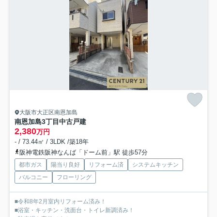
大阪市大正区南恩加島
南恩加島3丁目中古戸建
2,380
万円
- / 73.44㎡ / 3LDK /築18年
阪神電鉄阪神なんば「ドーム前」駅 徒歩57分
都市ガス
陽当り良好
リフォーム済
システムキッチン
バルコニー
フローリング
■令和8年2月室内リフォーム済み！
■浴室・キッチン・洗面台・トイレ新調済み！