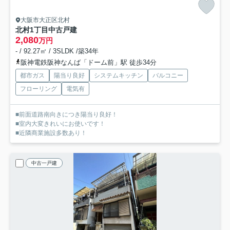
大阪市大正区北村
北村1丁目中古戸建
2,080
万円
- / 92.27㎡ / 3SLDK /築34年
阪神電鉄阪神なんば「ドーム前」駅 徒歩34分
都市ガス
陽当り良好
システムキッチン
バルコニー
フローリング
電気有
■前面道路南向きにつき陽当り良好！
■室内大変きれいにお使いです！
■近隣商業施設多数あり！
中古一戸建