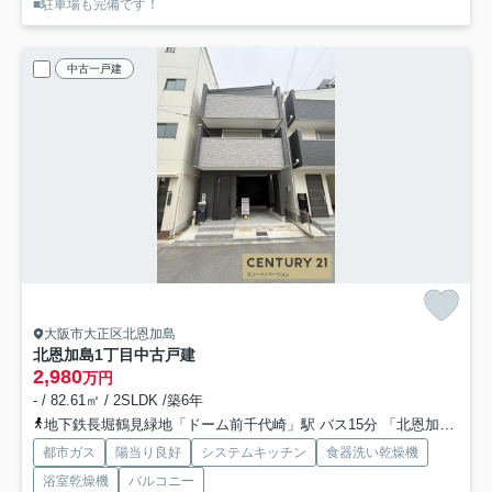
■駐車場も完備です！
中古一戸建
大阪市大正区北恩加島
北恩加島1丁目中古戸建
2,980
万円
- / 82.61㎡ / 2SLDK /築6年
地下鉄長堀鶴見緑地「ドーム前千代崎」駅 バス15分 「北恩加島」 停歩2分
都市ガス
陽当り良好
システムキッチン
食器洗い乾燥機
浴室乾燥機
バルコニー