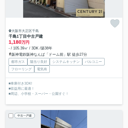
大阪市大正区千島
千島1丁目中古戸建
1,180
万円
- / 105.39㎡ / 3DK /築38年
阪神電鉄阪神なんば「ドーム前」駅 徒歩27分
都市ガス
陽当り良好
システムキッチン
バルコニー
フローリング
電気有
■車庫付き3DK!
■収益用に最適！
■周辺、小学校・スーパー・公園すぐ！
中古一戸建