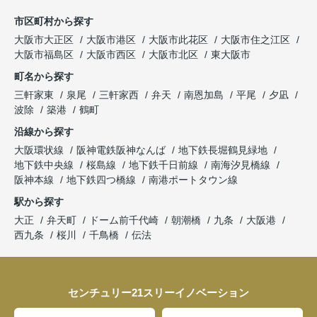
市区町村から探す
大阪市大正区
大阪市港区
大阪市此花区
大阪市住之江区
大阪市福島区
大阪市西区
大阪市北区
東大阪市
町名から探す
三軒家東
泉尾
三軒家西
弁天
南恩加島
平尾
夕凪
波除
築港
鶴町
沿線から探す
大阪環状線
阪神電鉄阪神なんば
地下鉄長堀鶴見緑地
地下鉄中央線
桜島線
地下鉄千日前線
南海汐見橋線
阪神本線
地下鉄四つ橋線
南港ポートタウン線
駅から探す
大正
弁天町
ドーム前千代崎
朝潮橋
九条
大阪港
西九条
桜川
千鳥橋
伝法
センチュリー21スリーイノベーション