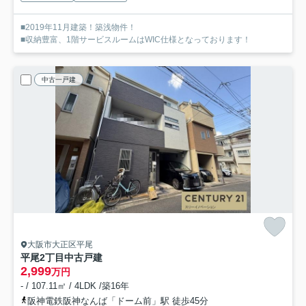
■2019年11月建築！築浅物件！
■収納豊富、1階サービスルームはWIC仕様となっております！
中古一戸建
大阪市大正区平尾
平尾2丁目中古戸建
2,999
万円
- / 107.11㎡ / 4LDK /築16年
阪神電鉄阪神なんば「ドーム前」駅 徒歩45分