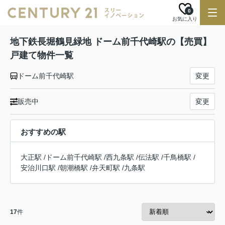
0
お気に入り
地下鉄長堀鶴見緑地 ドーム前千代崎駅の【売買】
戸建て物件一覧
ドーム前千代崎駅
変更
販売中
変更
おすすめの駅
大正駅
/
ドーム前千代崎駅
/
西九条駅
/
伝法駅
/
千鳥橋駅
/
安治川口駅
/
朝潮橋駅
/
弁天町駅
/
九条駅
17
件