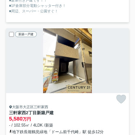
■倉庫付き戸建です！！
■1F倉庫部分電動シャッター付き！
■周辺、スーパー・公園すぐ！
新築一戸建
大阪市大正区三軒家西
三軒家西2丁目新築戸建
5,580
万円
- / 102.55㎡ / 4LDK /新築
地下鉄長堀鶴見緑地「ドーム前千代崎」駅 徒歩12分