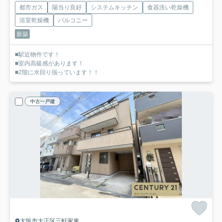
都市ガス
陽当り良好
システムキッチン
食器洗い乾燥機
浴室乾燥機
バルコニー
新築
■駅近物件です！
■室内高級感があります！
■2階に水回り揃っています！！
中古一戸建
大阪市大正区三軒家東