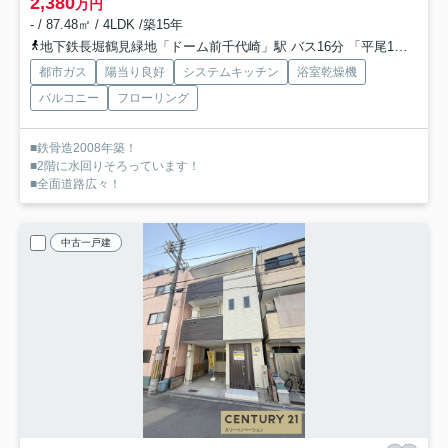
2,380
万円
- / 87.48㎡ / 4LDK /築15年
地下鉄長堀鶴見緑地「ドーム前千代崎」駅 バス16分 「平尾1丁目」 停歩3分
都市ガス
陽当り良好
システムキッチン
浴室乾燥機
バルコニー
フローリング
■鉄骨造2008年築！
■2階に水回りそろっています！
■全面道路広々！
中古一戸建