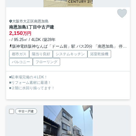
大阪市大正区南恩加島
南恩加島1丁目中古戸建
2,150
万円
- / 95.25㎡ / 4LDK /築28年
阪神電鉄阪神なんば「ドーム前」駅 バス20分 「南恩加島」 停歩4分
都市ガス
陽当り良好
システムキッチン
浴室乾燥機
バルコニー
フローリング
■駐車場完備の４LDK！
■リフォーム素材に最適！
■２階に水回り揃ってます！
中古一戸建