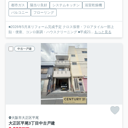
都市ガス
陽当り良好
システムキッチン
浴室乾燥機
バルコニー
フローリング
■2026年5月末リフォーム完成予定 クロス張替・フロアタイル一部上
貼・便座、コンロ新調・ハウスクリーニング ■平成21...
もっと見る
中古一戸建
大阪市大正区平尾
大正区平尾3丁目中古戸建