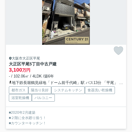
大阪市大正区平尾
大正区平尾5丁目中古戸建
3,100
万円
- / 102.06㎡ / 4LDK /築6年
地下鉄長堀鶴見緑地「ドーム前千代崎」駅 バス13分 「平尾」 停歩2分
都市ガス
陽当り良好
システムキッチン
食器洗い乾燥機
浴室乾燥機
バルコニー
■2020年2月建築
■２階に全水廻り揃う！
■カウンターキッチン！