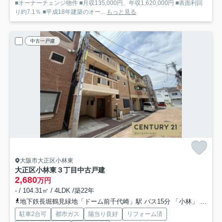
■オーナーチェンジ物件 ■月収135,000円、年収1,620,000円 ■表面利回
り約7.1％ ■平成18年建築のオー...
もっと見る
中古一戸建
大阪市大正区小林東
大正区小林東３丁目中古戸建
2,680
万円
- / 104.31㎡ / 4LDK /築22年
地下鉄長堀鶴見緑地「ドーム前千代崎」駅 バス15分 「小林」 停歩5分
駐車2台可
都市ガス
陽当り良好
リフォーム済