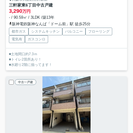
三軒家東6丁目中古戸建
3,290
万円
- / 90.59㎡ / 3LDK /築13年
阪神電鉄阪神なんば「ドーム前」駅 徒歩25分
都市ガス
システムキッチン
バルコニー
フローリング
電気有
ガスコンロ
■土地間口約7.3ｍ
■トイレ2箇所あり！
■水廻り2階に揃ってます！
中古一戸建