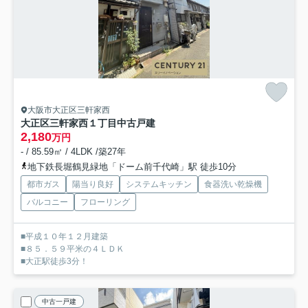
大阪市大正区三軒家西
大正区三軒家西１丁目中古戸建
2,180
万円
- / 85.59㎡ / 4LDK /築27年
地下鉄長堀鶴見緑地「ドーム前千代崎」駅 徒歩10分
都市ガス
陽当り良好
システムキッチン
食器洗い乾燥機
バルコニー
フローリング
■平成１０年１２月建築
■８５．５９平米の４ＬＤＫ
■大正駅徒歩3分！
中古一戸建