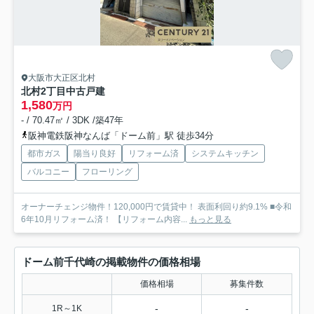
大阪市大正区北村
北村2丁目中古戸建
1,580
万円
- / 70.47㎡ / 3DK /築47年
阪神電鉄阪神なんば「ドーム前」駅 徒歩34分
都市ガス
陽当り良好
リフォーム済
システムキッチン
バルコニー
フローリング
オーナーチェンジ物件！120,000円で賃貸中！ 表面利回り約9.1% ■令和
6年10月リフォーム済！ 【リフォーム内容...
もっと見る
ドーム前千代崎の掲載物件の価格相場
価格相場
募集件数
-
-
1R～1K