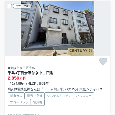
中古一戸建
大阪市大正区千島
千島3丁目倉庫付き中古戸建
2,850
万円
- / 174.99㎡ / 4LDK /築31年
阪神電鉄阪神なんば「ドーム前」駅 バス15分 大阪シティバス「小林」 停歩5分
都市ガス
陽当り良好
システムキッチン
バルコニー
フローリング
電気有