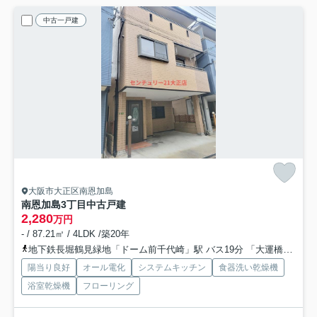
中古一戸建
大阪市大正区南恩加島
南恩加島3丁目中古戸建
2,280
万円
- / 87.21㎡ / 4LDK /築20年
地下鉄長堀鶴見緑地「ドーム前千代崎」駅 バス19分 「大運橋通」 停歩2分
陽当り良好
オール電化
システムキッチン
食器洗い乾燥機
浴室乾燥機
フローリング