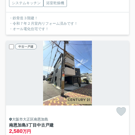
システムキッチン
浴室乾燥機
・鉄骨造３階建！
・令和７年２月室内リフォーム済みです！
・オール電化住宅です！
中古一戸建
大阪市大正区南恩加島
南恩加島3丁目中古戸建
2,580
万円