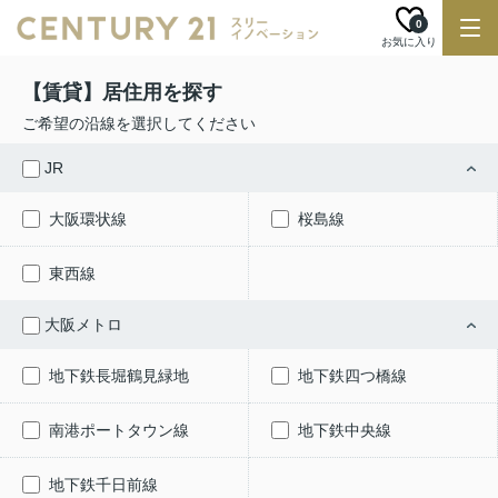
0
お気に入り
【賃貸】居住用を探す
ご希望の沿線を選択してください
JR
大阪環状線
桜島線
東西線
大阪メトロ
地下鉄長堀鶴見緑地
地下鉄四つ橋線
南港ポートタウン線
地下鉄中央線
地下鉄千日前線