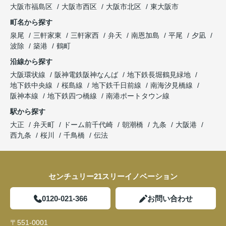
大阪市福島区
大阪市西区
大阪市北区
東大阪市
町名から探す
泉尾
三軒家東
三軒家西
弁天
南恩加島
平尾
夕凪
波除
築港
鶴町
沿線から探す
大阪環状線
阪神電鉄阪神なんば
地下鉄長堀鶴見緑地
地下鉄中央線
桜島線
地下鉄千日前線
南海汐見橋線
阪神本線
地下鉄四つ橋線
南港ポートタウン線
駅から探す
大正
弁天町
ドーム前千代崎
朝潮橋
九条
大阪港
西九条
桜川
千鳥橋
伝法
センチュリー21スリーイノベーション
0120-021-366
お問い合わせ
〒551-0001