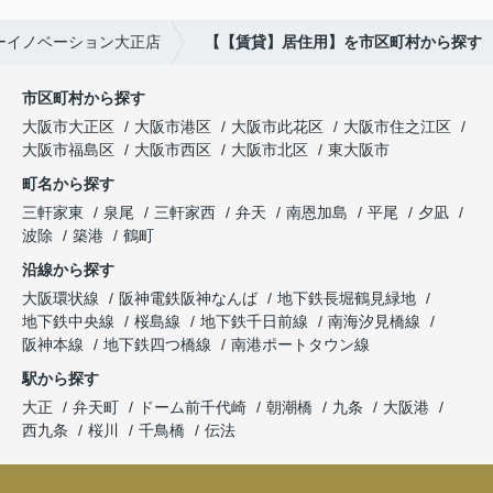
ーイノベーション大正店
【【賃貸】居住用】を市区町村から探す
市区町村から探す
大阪市大正区
大阪市港区
大阪市此花区
大阪市住之江区
大阪市福島区
大阪市西区
大阪市北区
東大阪市
町名から探す
三軒家東
泉尾
三軒家西
弁天
南恩加島
平尾
夕凪
波除
築港
鶴町
沿線から探す
大阪環状線
阪神電鉄阪神なんば
地下鉄長堀鶴見緑地
地下鉄中央線
桜島線
地下鉄千日前線
南海汐見橋線
阪神本線
地下鉄四つ橋線
南港ポートタウン線
駅から探す
大正
弁天町
ドーム前千代崎
朝潮橋
九条
大阪港
西九条
桜川
千鳥橋
伝法