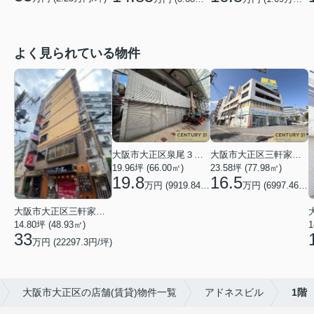
よく見られている物件
大阪市大正区泉尾３丁目
大阪市大正区三軒家西１丁目
19.96坪 (66.00㎡)
23.58坪 (77.98㎡)
19.8
16.5
万円 (9919.84円/坪)
万円 (6997.46円/坪)
大阪市大正区三軒家東１丁目
14.80坪 (48.93㎡)
1
33
万円 (22297.3円/坪)
大阪市大正区の店舗(賃貸)物件一覧
アドネスビル
1階