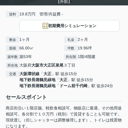
【外観】
19.8万円 管理/共益費 -
賃料
初期費用シミュレーション
1ヶ月
2ヶ月
敷金
礼金
66.00㎡
19.96坪
面積
坪数
築53年
1階/4階建
築年数
所在階
大阪府
大阪市大正区
泉尾
３丁目
所在地
大阪環状線
「
大正
」駅 徒歩15分
交通
地下鉄長堀鶴見緑地
「
大正
」駅 徒歩15分
地下鉄長堀鶴見緑地
「
ドーム前千代崎
」駅 徒歩24分
セールスポイント
商店街沿い１階店舗。軽飲食相談可。物販店に最適。その他用途
相談可。各分割で１０万円（税別）で賃貸することも可能です。
現状渡し（但しシャッターは調整修理します）。トイレは残置物
になります。