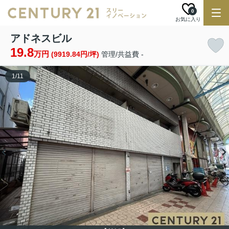
0
お気に入り
アドネスビル
19.8
万円
(9919.84円/坪)
管理/共益費 -
1
/
11