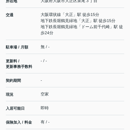
大阪府
大阪市大正区
泉尾
３丁目
所在地
大阪環状線
「
大正
」駅 徒歩15分
交通
地下鉄長堀鶴見緑地
「
大正
」駅 徒歩15分
地下鉄長堀鶴見緑地
「
ドーム前千代崎
」駅 徒
歩24分
無 / -
駐車場 / 月額
- / -
更新料 /
更新事務手数料
-
契約期間
空家
現況
即時
入居可能日
有 / -
保険加入 / 料金