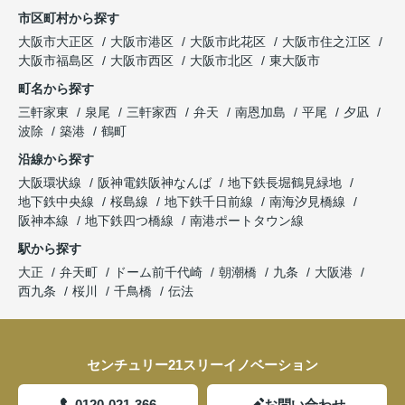
市区町村から探す
大阪市大正区
大阪市港区
大阪市此花区
大阪市住之江区
大阪市福島区
大阪市西区
大阪市北区
東大阪市
町名から探す
三軒家東
泉尾
三軒家西
弁天
南恩加島
平尾
夕凪
波除
築港
鶴町
沿線から探す
大阪環状線
阪神電鉄阪神なんば
地下鉄長堀鶴見緑地
地下鉄中央線
桜島線
地下鉄千日前線
南海汐見橋線
阪神本線
地下鉄四つ橋線
南港ポートタウン線
駅から探す
大正
弁天町
ドーム前千代崎
朝潮橋
九条
大阪港
西九条
桜川
千鳥橋
伝法
センチュリー21スリーイノベーション
0120-021-366
お問い合わせ