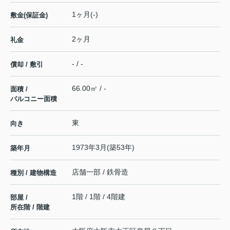
1ヶ月(-)
敷金(保証金)
2ヶ月
礼金
- / -
償却 / 敷引
66.00㎡ / -
面積 /
バルコニー面積
東
向き
1973年3月(築53年)
築年月
店舗一部 / 鉄骨造
種別 / 建物構造
1階 / 1階 / 4階建
部屋 /
所在階 / 階建