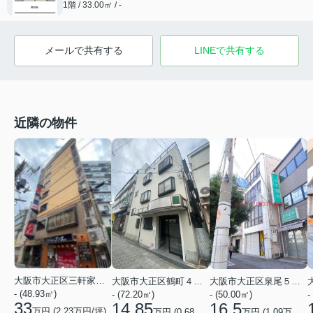
1階 / 33.00㎡ / -
メールで共有する
LINEで共有する
近隣の物件
大阪市大正区三軒家東１丁目
大阪市大正区鶴町４丁目
大阪市大正区泉尾５丁目
- (48.93㎡)
- (72.20㎡)
- (50.00㎡)
-
33
14.85
16.5
万円 (
2.23
万円/坪)
万円 (
0.68
万円/坪)
万円 (
1.09
万円/坪)