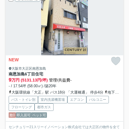
NEW
大阪市大正区南恩加島
南恩加島6丁目住宅
9
万円 (5131.13円/坪)
管理/共益費-
- / 17.54坪 (58.00㎡) /築20年
大阪環状線「大正」駅 バス18分 「大運橋通」 停歩4分
地下鉄千日前線「桜川」駅 バス24分 「大運橋通」 停歩4分
バス・トイレ別
室内洗濯機置場
エアコン
バルコニー
フローリング
都市ガス
敷0
即入居可
ペット可
センチュリー21スリーイノベーション株式会社では大正区の物件を全て