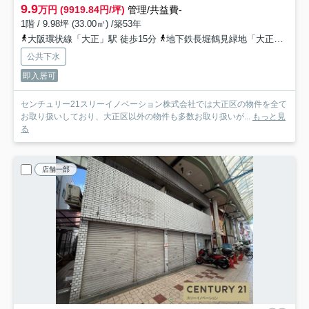
9.9
万円 (9919.84円/坪)
管理/共益費-
1階 / 9.98坪 (33.00㎡) /築53年
大阪環状線「大正」駅 徒歩15分
地下鉄長堀鶴見緑地「大正」駅 徒歩15分
公共下水
即入居可
センチュリー21スリーイノベーション株式会社では大正区の物件を全て
お取り扱いしており、大正区以外の物件も多数お取り扱いが...
もっと見
る
店舗一部