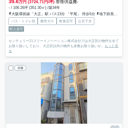
39.6
万円 (3726.71円/坪)
管理/共益費-
- / 106.26坪 (351.30㎡) /築34年
大阪環状線「大正」駅 バス13分 「平尾」 停歩5分
地下鉄長堀鶴見緑地「大正」駅 バス13分 「平尾」 停歩5分
バス・トイレ別
都市ガス
飲食店可
公共下水
即入居可
センチュリー21スリーイノベーション株式会社では大正区の物件を全て
お取り扱いしており、大正区以外の物件も多数お取り扱いが...
もっと見
る
店舗