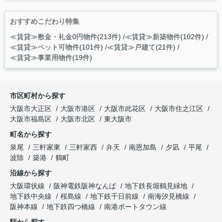
おすすめこだわり特集
≪賃貸≫敷金・礼金0円物件(213件)
≪賃貸≫新築物件(102件)
≪賃貸≫ペット可物件(101件)
≪賃貸≫戸建て(21件)
≪賃貸≫事業用物件(19件)
市区町村から探す
大阪市大正区
大阪市港区
大阪市此花区
大阪市住之江区
大阪市福島区
大阪市北区
東大阪市
町名から探す
泉尾
三軒家東
三軒家西
弁天
南恩加島
夕凪
平尾
波除
築港
鶴町
沿線から探す
大阪環状線
阪神電鉄阪神なんば
地下鉄長堀鶴見緑地
地下鉄中央線
桜島線
地下鉄千日前線
南海汐見橋線
阪神本線
地下鉄四つ橋線
南港ポートタウン線
駅から探す