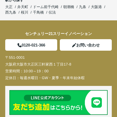
大正
弁天町
ドーム前千代崎
朝潮橋
九条
大阪港
西九条
桜川
千鳥橋
伝法
センチュリー21スリーイノベーション
0120-021-366
お問い合わせ
〒551-0001
大阪府大阪市大正区三軒家西１丁目17-8
営業時間：
10:00～19：00
定休日：
毎週水曜日・GW・夏季・年末年始休暇