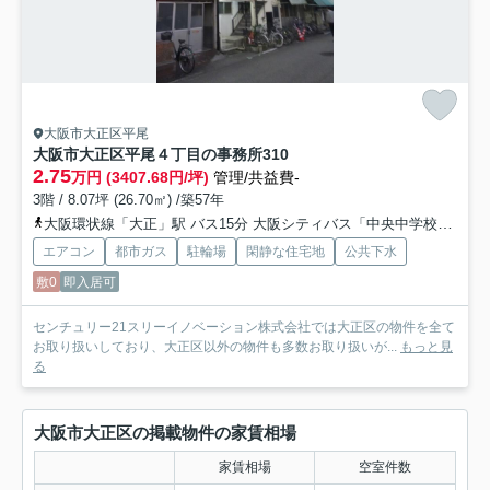
大阪市大正区平尾
大阪市大正区平尾４丁目の事務所
310
2.75
万円 (3407.68円/坪)
管理/共益費-
3階 / 8.07坪 (26.70㎡) /築57年
大阪環状線「大正」駅 バス15分 大阪シティバス「中央中学校」 停歩2分
エアコン
都市ガス
駐輪場
閑静な住宅地
公共下水
敷0
即入居可
センチュリー21スリーイノベーション株式会社では大正区の物件を全て
お取り扱いしており、大正区以外の物件も多数お取り扱いが...
もっと見
る
大阪市大正区の掲載物件の家賃相場
家賃相場
空室件数