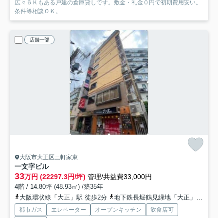
広々６Ｋもある戸建の倉庫貸しです。敷金・礼金０円で初期費用安い。
条件等相談ＯＫ。
店舗一部
大阪市大正区三軒家東
一文字ビル
33
万円 (22297.3円/坪)
管理/共益費33,000円
4階 / 14.80坪 (48.93㎡) /築35年
大阪環状線「大正」駅 徒歩2分
地下鉄長堀鶴見緑地「大正」駅 徒歩2分
都市ガス
エレベーター
オープンキッチン
飲食店可