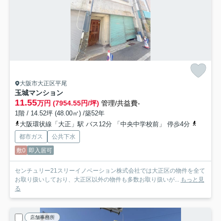
大阪市大正区平尾
玉城マンション
11.55
万円 (7954.55円/坪)
管理/共益費-
1階 / 14.52坪 (48.00㎡) /築52年
大阪環状線「大正」駅 バス12分 「中央中学校前」 停歩4分
地下鉄長
都市ガス
公共下水
敷0
即入居可
センチュリー21スリーイノベーション株式会社では大正区の物件を全て
お取り扱いしており、大正区以外の物件も多数お取り扱いが...
もっと見
る
店舗事務所