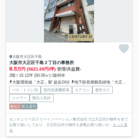
大阪市大正区千島
大阪市大正区千島２丁目の事務所
8.5
万円 (5621.69円/坪)
管理/共益費-
2階 / 15.12坪 (50.00㎡) /築45年
大阪環状線「大正」駅 徒歩24分
地下鉄長堀鶴見緑地「大正」駅 徒歩24分
バス・トイレ別
室内洗濯機置場
エアコン
都市ガス
シャワー
陽当り良好
敷礼0
即入居可
センチュリー21スリーイノベーション株式会社では大正区の物件を全て
お取り扱いしており、大正区以外の物件も多数お取り扱いが...
もっと見
る