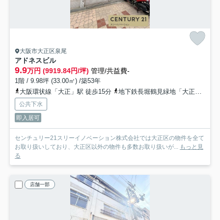
大阪市大正区泉尾
アドネスビル
9.9
万円 (9919.84円/坪)
管理/共益費-
1階 / 9.98坪 (33.00㎡) /築53年
大阪環状線「大正」駅 徒歩15分
地下鉄長堀鶴見緑地「大正」駅 徒歩15分
公共下水
即入居可
センチュリー21スリーイノベーション株式会社では大正区の物件を全て
お取り扱いしており、大正区以外の物件も多数お取り扱いが...
もっと見
る
店舗一部