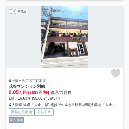
事務所
大阪市大正区三軒家東
花谷マンション別館
6.05
万円 (3638円/坪)
管理/共益費-
1階 / 16.63坪 (55.00㎡) /築57年
大阪環状線「大正」駅 徒歩9分
地下鉄長堀鶴見緑地「大正」駅 徒歩9分
閑静な住宅地
公共下水
即入居可