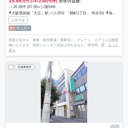
15.95
万円 (7872.66円/坪)
管理/共益費-
- / 20.26坪 (67.00㎡) /築54年
大阪環状線「大正」駅 バス20分 「鶴町1丁目」 停歩3分
地下鉄長堀鶴見緑地「大正」駅 バス20分 「鶴町1丁目」 停歩2分
公共下水
敷0
即入居可
前面公道８ｍ。倉庫・軽作業場・車庫等に。クレーン、エアコンは残置
物になります。現状シャッター支柱は外れません。雨天時、壁...
もっと
見る
店舗事務所