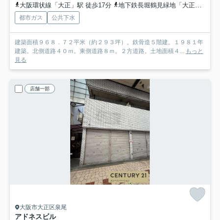
大阪環状線「大正」駅 徒歩17分
地下鉄長堀鶴見緑地「大正」駅 徒歩17分
都市ガス
公共下水
建築面積９６８．７２平米（約２９３坪）。鉄骨造５階建。１９８１年
建築。北側道路４０ｍ。東側道路８ｍ。２方道路。土地面積４...
もっと
見る
店舗一部
大阪市大正区泉尾
アドネスビル