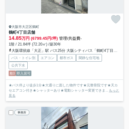
大阪市大正区鶴町
鶴町4丁目店舗
14.85
万円 (6799.45円/坪)
管理/共益費-
1階 / 21.84坪 (72.20㎡) /築30年
大阪環状線「大正」駅 バス25分 大阪シティバス「鶴町4丁目」 停歩1分
バス・トイレ別
エアコン
都市ガス
閑静な住宅地
公共下水
敷0
即入居可
★バス停より徒歩1分★大通りに面した物件です★元整骨院です★天カ
セエアコン付き★シャッターあり★電動シャッター変更できま...
もっと
見る
事務所