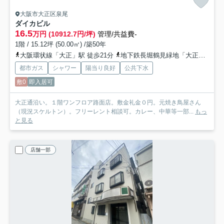
大阪市大正区泉尾
ダイカビル
16.5
万円 (10912.7円/坪)
管理/共益費-
1階 / 15.12坪 (50.00㎡) /築50年
大阪環状線「大正」駅 徒歩21分
地下鉄長堀鶴見緑地「大正」駅 徒歩21分
都市ガス
シャワー
陽当り良好
公共下水
敷0
即入居可
大正通沿い。１階ワンフロア路面店。敷金礼金０円。元焼き鳥屋さん
（現況スケルトン）。フリーレント相談可。カレー、中華等一部...
もっ
と見る
店舗一部