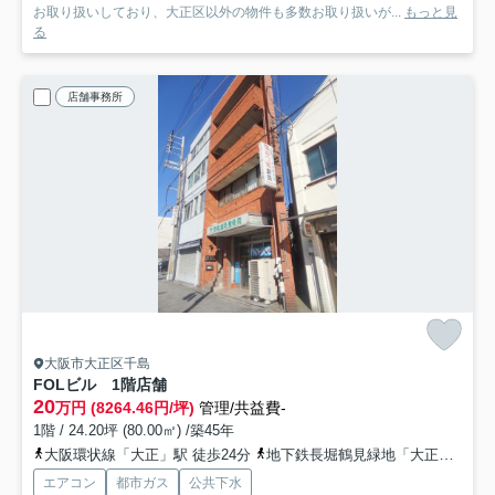
お取り扱いしており、大正区以外の物件も多数お取り扱いが...
もっと見
る
店舗事務所
大阪市大正区千島
FOLビル 1階店舗
20
万円 (8264.46円/坪)
管理/共益費-
1階 / 24.20坪 (80.00㎡) /築45年
大阪環状線「大正」駅 徒歩24分
地下鉄長堀鶴見緑地「大正」駅 徒歩24分
エアコン
都市ガス
公共下水