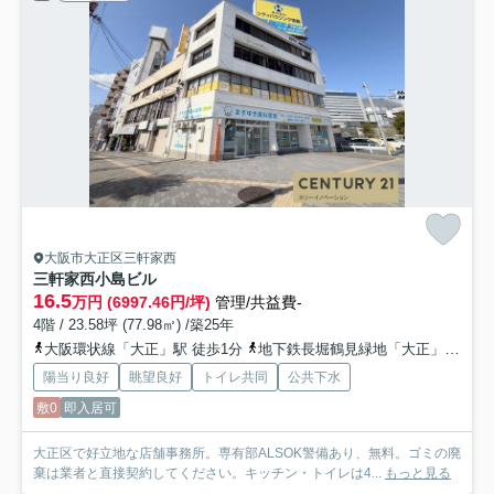
大阪市大正区三軒家西
三軒家西小島ビル
16.5
万円 (6997.46円/坪)
管理/共益費-
4階 / 23.58坪 (77.98㎡) /築25年
大阪環状線「大正」駅 徒歩1分
地下鉄長堀鶴見緑地「大正」駅 徒歩1分
陽当り良好
眺望良好
トイレ共同
公共下水
敷0
即入居可
大正区で好立地な店舗事務所。専有部ALSOK警備あり、無料。ゴミの廃
棄は業者と直接契約してください。キッチン・トイレは4...
もっと見る