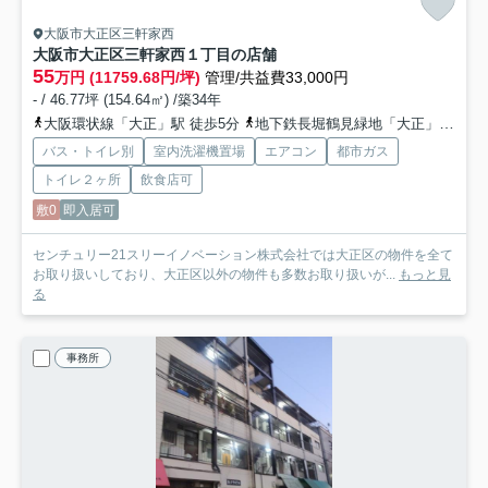
大阪市大正区三軒家西
大阪市大正区三軒家西１丁目の店舗
55
万円 (11759.68円/坪)
管理/共益費33,000円
- / 46.77坪 (154.64㎡) /築34年
大阪環状線「大正」駅 徒歩5分
地下鉄長堀鶴見緑地「大正」駅 徒歩5分
バス・トイレ別
室内洗濯機置場
エアコン
都市ガス
トイレ２ヶ所
飲食店可
敷0
即入居可
センチュリー21スリーイノベーション株式会社では大正区の物件を全て
お取り扱いしており、大正区以外の物件も多数お取り扱いが...
もっと見
る
事務所