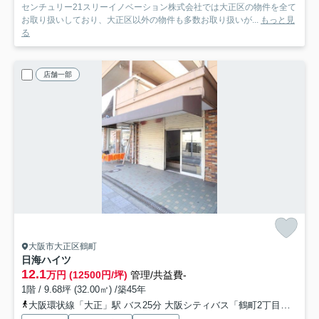
センチュリー21スリーイノベーション株式会社では大正区の物件を全て
お取り扱いしており、大正区以外の物件も多数お取り扱いが...
もっと見
る
店舗一部
大阪市大正区鶴町
日海ハイツ
12.1
万円 (12500円/坪)
管理/共益費-
1階 / 9.68坪 (32.00㎡) /築45年
大阪環状線「大正」駅 バス25分 大阪シティバス「鶴町2丁目」 停歩1分