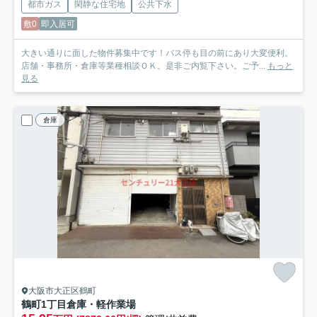
都市ガス
閑静な住宅地
公共下水
敷0
即入居可
大きい通りに面した物件募集中です！バス停も目の前にあり大変便利。
店舗・事務所・倉庫等業種相談ＯＫ。是非ご内覧下さい。ご予...
もっと
見る
倉庫
大阪市大正区鶴町
鶴町1丁目倉庫・軽作業場