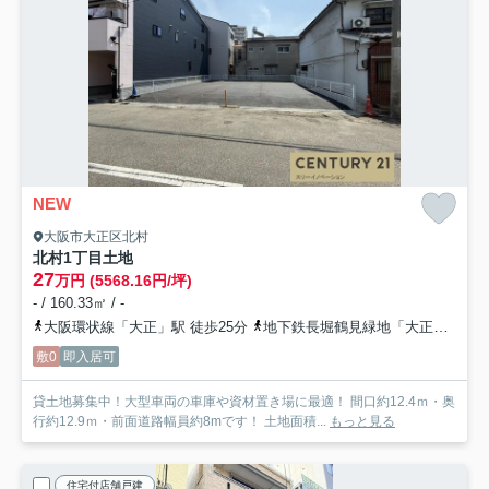
NEW
大阪市大正区北村
北村1丁目土地
27
万円 (5568.16円/坪)
- / 160.33㎡ / -
大阪環状線「大正」駅 徒歩25分
地下鉄長堀鶴見緑地「大正」駅 徒歩25分
敷0
即入居可
貸土地募集中！大型車両の車庫や資材置き場に最適！ 間口約12.4ｍ・奥
行約12.9ｍ・前面道路幅員約8mです！ 土地面積...
もっと見る
住宅付店舗戸建