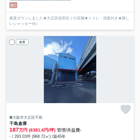
敷0
家賃ダウンしました★大正区役所近くの店舗★トイレ・洗面付き★嬉し
いシャッター付♪
倉庫
大阪市大正区千島
千島倉庫
187
万円 (6381.6円/坪)
管理/共益費-
- / 293.03坪 (968.72㎡) /築45年