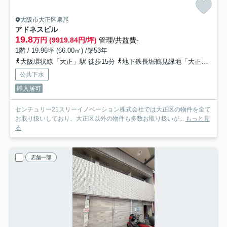
大阪市大正区泉尾
アドネスビル
19.8
万円 (9919.84円/坪)
管理/共益費-
1階 / 19.96坪 (66.00㎡) /築53年
大阪環状線「大正」駅 徒歩15分
地下鉄長堀鶴見緑地「大正」駅 徒歩15分
公共下水
即入居可
センチュリー21スリーイノベーション株式会社では大正区の物件を全て
お取り扱いしており、大正区以外の物件も多数お取り扱いが...
もっと見
る
店舗一部