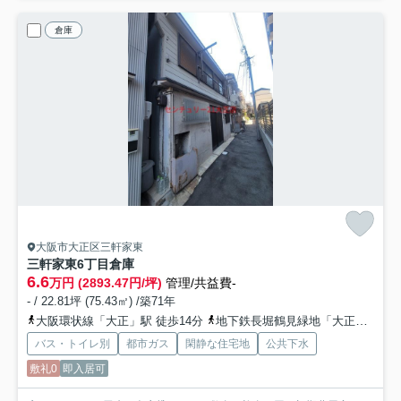
倉庫
大阪市大正区三軒家東
三軒家東6丁目倉庫
6.6
万円 (2893.47円/坪)
管理/共益費-
- / 22.81坪 (75.43㎡) /築71年
大阪環状線「大正」駅 徒歩14分
地下鉄長堀鶴見緑地「大正」駅 徒歩14分
バス・トイレ別
都市ガス
閑静な住宅地
公共下水
敷礼0
即入居可