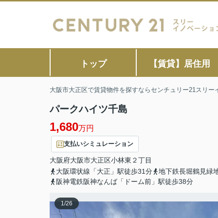
トップ
【賃貸】居住用
大阪市大正区で賃貸物件を探すならセンチュリー21スリー
パークハイツ千島
1,680
万円
支払いシミュレーション
大阪府
大阪市大正区
小林東
２丁目
大阪環状線「大正」駅徒歩31分
地下鉄長堀鶴見緑地
阪神電鉄阪神なんば「ドーム前」駅徒歩38分
1
/
26