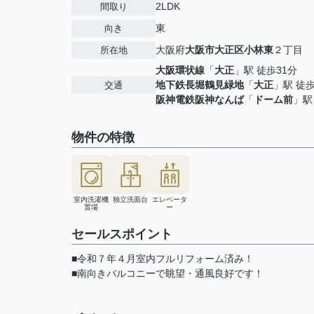
2LDK
間取り
東
向き
大阪府
大阪市大正区
小林東
２丁目
所在地
大阪環状線
「
大正
」駅 徒歩31分
地下鉄長堀鶴見緑地
「
大正
」駅 徒歩
交通
阪神電鉄阪神なんば
「
ドーム前
」駅
物件の特徴
室内洗濯機
独立洗面台
エレベータ
置場
ー
セールスポイント
■令和７年４月室内フルリフォーム済み！
■南向きバルコニーで眺望・通風良好です！