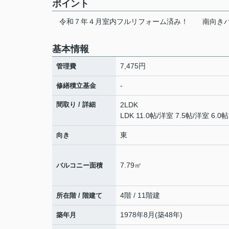
ポイント
令和７年４月室内フルリフォーム済み！
南向き
基本情報
7,475円
管理費
-
修繕積立基金
間取り / 詳細
2LDK
LDK 11.0帖
/
洋室 7.5帖
/
洋室 6.0帖
東
向き
7.79㎡
バルコニー面積
4階 / 11階建
所在階 / 階建て
1978年8月(築48年)
築年月