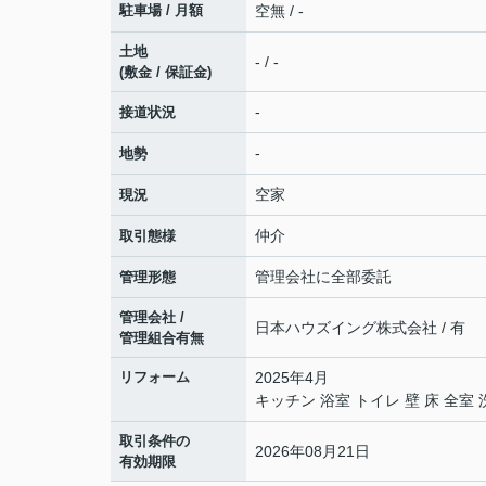
駐車場 / 月額
空無 / -
土地
- / -
(敷金 / 保証金)
-
接道状況
-
地勢
空家
現況
仲介
取引態様
管理会社に全部委託
管理形態
管理会社 /
日本ハウズイング株式会社 / 有
管理組合有無
リフォーム
2025年4月
キッチン 浴室 トイレ 壁 床 全室
取引条件の
2026年08月21日
有効期限