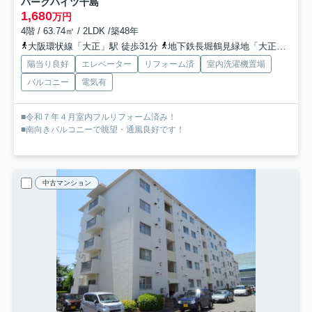
パークハイツ千島
1,680
万円
4階 / 63.74㎡ / 2LDK /築48年
大阪環状線「大正」駅 徒歩31分
地下鉄長堀鶴見緑地「大正」駅 徒歩31分
陽当り良好
エレベーター
リフォーム済
室内洗濯機置場
バルコニー
電気有
■令和７年４月室内フルリフォーム済み！
■南向きバルコニーで眺望・通風良好です！
中古マンション