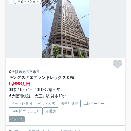
中古マンション
大阪市港区南市岡
キングスクエアランドレックスＣ棟
6,998
万円
38階 / 87.74㎡ / 3LDK /築20年
大阪環状線「大正」駅 徒歩19分
ペット飼育可
ペット相談
陽当り良好
エレベーター
24時間ゴミ出し可
床暖房
ペット可