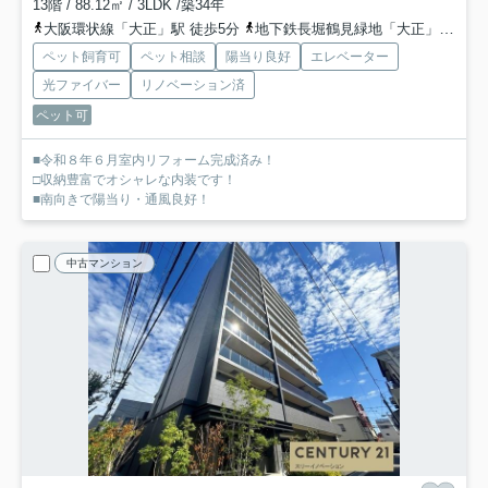
13階 / 88.12㎡ / 3LDK /築34年
大阪環状線「大正」駅 徒歩5分
地下鉄長堀鶴見緑地「大正」駅 徒歩5分
ペット飼育可
ペット相談
陽当り良好
エレベーター
光ファイバー
リノベーション済
ペット可
■令和８年６月室内リフォーム完成済み！
□収納豊富でオシャレな内装です！
■南向きで陽当り・通風良好！
中古マンション