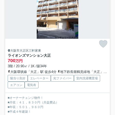
大阪市大正区三軒家東
ライオンズマンション大正
700
万円
3階 / 20.90㎡ / 1K /築34年
大阪環状線「大正」駅 徒歩4分
地下鉄長堀鶴見緑地「大正」駅 徒歩4分
陽当り良好
エレベーター
光ファイバー
室内洗濯機置場
エアコン
電気有
■オーナーチェンジ物件！
■月収：４１，８３０円（共益費込）
■年収：５０１，９６０円
■平成４年建築！