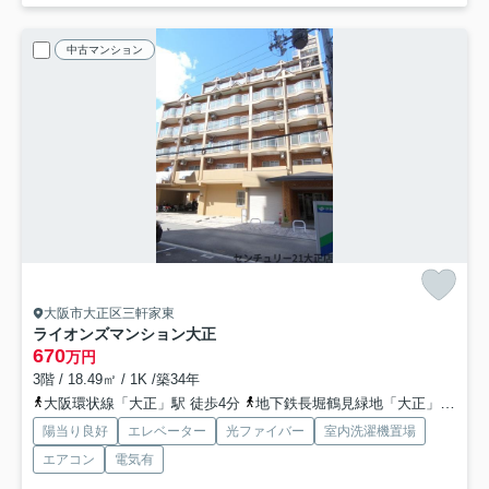
中古マンション
大阪市大正区三軒家東
ライオンズマンション大正
670
万円
3階 / 18.49㎡ / 1K /築34年
大阪環状線「大正」駅 徒歩4分
地下鉄長堀鶴見緑地「大正」駅 徒歩4分
陽当り良好
エレベーター
光ファイバー
室内洗濯機置場
エアコン
電気有