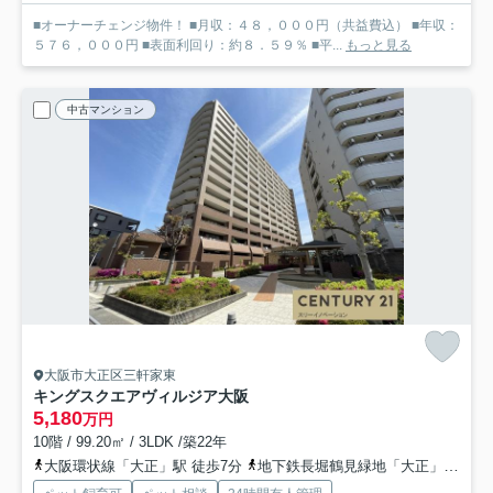
■オーナーチェンジ物件！ ■月収：４８，０００円（共益費込） ■年収：
５７６，０００円 ■表面利回り：約８．５９％ ■平...
もっと見る
中古マンション
大阪市大正区三軒家東
キングスクエアヴィルジア大阪
5,180
万円
10階 / 99.20㎡ / 3LDK /築22年
大阪環状線「大正」駅 徒歩7分
地下鉄長堀鶴見緑地「大正」駅 徒歩7分