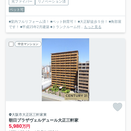
光ファイバー
リノベーション済
ペット可
■室内フルリフォーム済！ ■ペット飼育可！ ■大正駅徒歩５分！ ■角部屋
です！ ■平成15年2月建築 ■トランクルーム付...
もっと見る
中古マンション
大阪市大正区三軒家東
朝日プラザヴェルデュール大正三軒家
5,980
万円