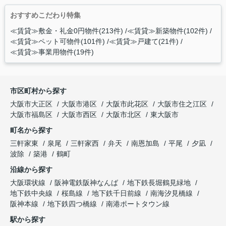
おすすめこだわり特集
≪賃貸≫敷金・礼金0円物件(213件)
≪賃貸≫新築物件(102件)
≪賃貸≫ペット可物件(101件)
≪賃貸≫戸建て(21件)
≪賃貸≫事業用物件(19件)
市区町村から探す
大阪市大正区
大阪市港区
大阪市此花区
大阪市住之江区
大阪市福島区
大阪市西区
大阪市北区
東大阪市
町名から探す
三軒家東
泉尾
三軒家西
弁天
南恩加島
平尾
夕凪
波除
築港
鶴町
沿線から探す
大阪環状線
阪神電鉄阪神なんば
地下鉄長堀鶴見緑地
地下鉄中央線
桜島線
地下鉄千日前線
南海汐見橋線
阪神本線
地下鉄四つ橋線
南港ポートタウン線
駅から探す