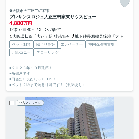
大阪市大正区三軒家東
プレサンスロジェ大正三軒家東サウスビュー
4,880
万円
12階 / 68.40㎡ / 3LDK /築2年
大阪環状線「大正」駅 徒歩15分
地下鉄長堀鶴見緑地「大正」駅 徒歩15分
ペット相談
陽当り良好
エレベーター
室内洗濯機置場
バルコニー
フローリング
■２０２３年１０月建築！
■角部屋です！
■日当たり良好な３ＬＤＫ！
■ペット２匹まで飼育可能です！（規約あり）
中古マンション