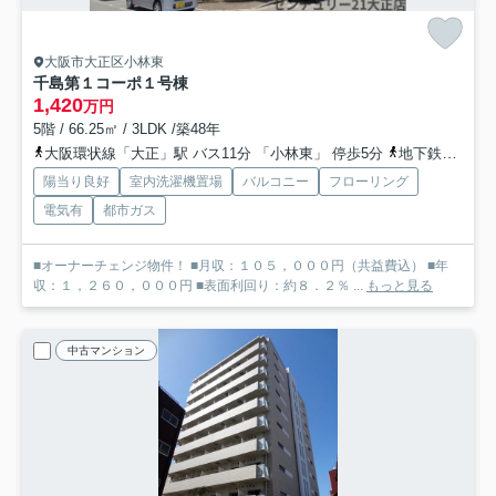
大阪市大正区小林東
千島第１コーポ１号棟
1,420
万円
5階 / 66.25㎡ / 3LDK /築48年
大阪環状線「大正」駅 バス11分 「小林東」 停歩5分
地下鉄長堀鶴見緑地「大正」駅 バス11分 「小林東」 停歩5分
陽当り良好
室内洗濯機置場
バルコニー
フローリング
電気有
都市ガス
■オーナーチェンジ物件！ ■月収：１０５，０００円（共益費込） ■年
収：１，２６０，０００円 ■表面利回り：約８．２％ ...
もっと見る
中古マンション