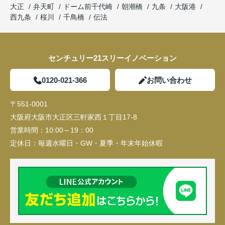
大正
弁天町
ドーム前千代崎
朝潮橋
九条
大阪港
西九条
桜川
千鳥橋
伝法
センチュリー21スリーイノベーション
0120-021-366
お問い合わせ
〒551-0001
大阪府大阪市大正区三軒家西１丁目17-8
営業時間：
10:00～19：00
定休日：
毎週水曜日・GW・夏季・年末年始休暇