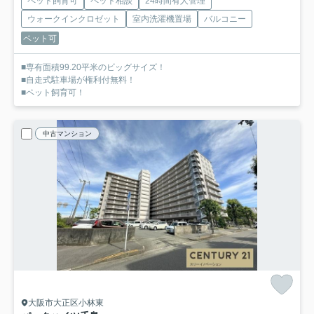
ペット飼育可
ペット相談
24時間有人管理
ウォークインクロゼット
室内洗濯機置場
バルコニー
ペット可
■専有面積99.20平米のビッグサイズ！
■自走式駐車場が権利付無料！
■ペット飼育可！
中古マンション
大阪市大正区小林東