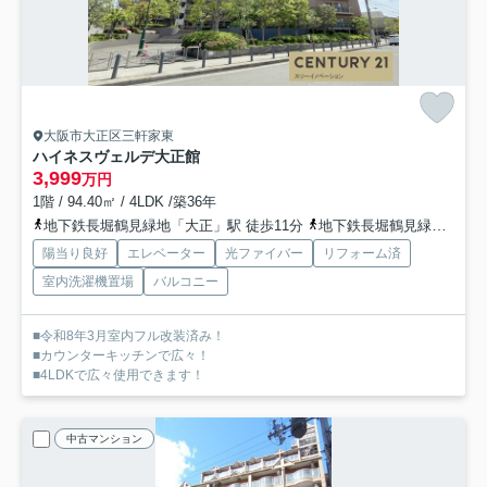
大阪市大正区三軒家東
ハイネスヴェルデ大正館
3,999
万円
1階 / 94.40㎡ / 4LDK /築36年
地下鉄長堀鶴見緑地「大正」駅 徒歩11分
地下鉄長堀鶴見緑地「ドーム前千代崎」駅 徒歩11分
陽当り良好
エレベーター
光ファイバー
リフォーム済
室内洗濯機置場
バルコニー
■令和8年3月室内フル改装済み！
■カウンターキッチンで広々！
■4LDKで広々使用できます！
中古マンション