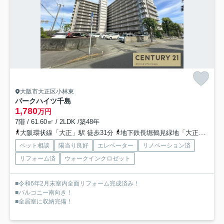
大阪市大正区小林東
パークハイツ千島
1,780
万円
7階 / 61.60㎡ / 2LDK /築48年
大阪環状線「大正」駅 徒歩31分
地下鉄長堀鶴見緑地「大正」駅 徒歩31分
ペット相談
陽当り良好
エレベーター
リノベーション済
リフォーム済
ウォークインクロゼット
■令和6年2月末室内全面リフォーム完成済み！
■バルコニー南向き！
■全居室に収納完備！