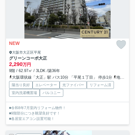
NEW
大阪市大正区平尾
グリーンコーポ大正
2,290
万円
9階 / 62.97㎡ / 3LDK /築36年
大阪環状線「大正」駅 バス10分 「平尾１丁目」 停歩1分
地下鉄長堀鶴見緑地「大正」駅 バス10分 「平尾１丁目」 停歩1分
陽当り良好
エレベーター
光ファイバー
リフォーム済
室内洗濯機置場
バルコニー
■令和8年7月室内リフォーム物件！
■9階部分につき眺望良好です！
■各居室エアコン設置可能！