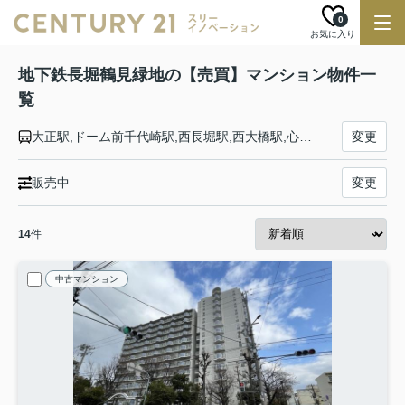
0
お気に入り
地下鉄長堀鶴見緑地の【売買】マンション物件一
覧
大正駅,ドーム前千代崎駅,西長堀駅,西大橋駅,心斎橋駅,長堀橋駅,松屋町駅,谷町六丁目駅,玉造駅,森ノ宮駅,大阪ビジネスパーク駅,京橋駅,蒲生四丁目駅,今福鶴見駅,横堤駅,鶴見緑地駅,門真南駅
変更
販売中
変更
14
件
中古マンション