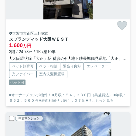
大阪市大正区三軒家西
スプランディッド大阪ＷＥＳＴ
1,600
万円
3階 / 24.78㎡ / 1K /築10年
大阪環状線「大正」駅 徒歩7分
地下鉄長堀鶴見緑地「大正」駅 徒歩7分
ペット飼育可
ペット相談
陽当り良好
エレベーター
光ファイバー
室内洗濯機置場
ペット可
■オーナーチェンジ物件！ ■月収：５４，３８０円（共益費込） ■年収：
６５２，５６０円 ■表面利回り：約４．０７％ ■サ...
もっと見る
中古マンション