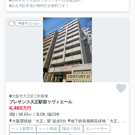
■令和８年５月室内フルリフォーム完成済み！
■自走式駐車場が権利付き無料です！
中古マンション
大阪市大正区三軒家東
プレサンス大正駅前リヴィエール
4,460
万円
3階 / 68.63㎡ / 3LDK /築23年
大阪環状線「大正」駅 徒歩5分
地下鉄長堀鶴見緑地「大正」駅 徒歩5分
ペット飼育可
ペット相談
陽当り良好
エレベーター