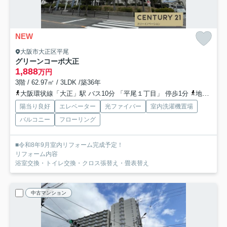
NEW
大阪市大正区平尾
グリーンコーポ大正
1,888
万円
3階 / 62.97㎡ / 3LDK /築36年
大阪環状線「大正」駅 バス10分 「平尾１丁目」 停歩1分
地下鉄長堀鶴見緑地「大正」駅 バス10分 「平尾１丁目」 停歩1分
陽当り良好
エレベーター
光ファイバー
室内洗濯機置場
バルコニー
フローリング
■令和8年9月室内リフォーム完成予定！
リフォーム内容
浴室交換・トイレ交換・クロス張替え・畳表替え
中古マンション