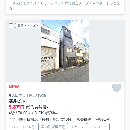
ーさんにオススメ！★ワンフロア１戸の独立タイプ！★中泉...
もっと見
る
賃貸マンション
NEW
大阪市大正区三軒家東
福井ビル
9.8
万円
管理/共益費-
4階 / 70.00㎡ / 3LDK /築33年
地下鉄千日前線「桜川」駅 バス9分 「永楽橋筋」 停歩1分
バス・トイレ別
室内洗濯機置場
エアコン
バルコニー