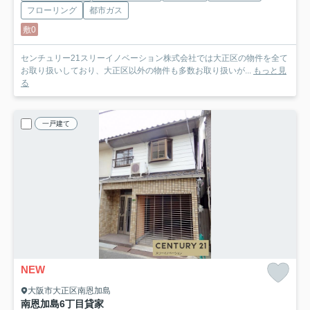
フローリング
都市ガス
敷0
センチュリー21スリーイノベーション株式会社では大正区の物件を全て
お取り扱いしており、大正区以外の物件も多数お取り扱いが...
もっと見
る
一戸建て
NEW
大阪市大正区南恩加島
南恩加島6丁目貸家