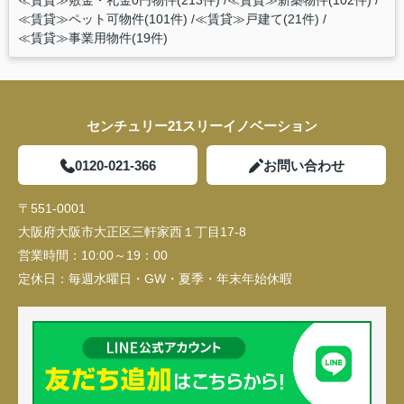
≪賃貸≫敷金・礼金0円物件(213件)
≪賃貸≫新築物件(102件)
≪賃貸≫ペット可物件(101件)
≪賃貸≫戸建て(21件)
≪賃貸≫事業用物件(19件)
センチュリー21スリーイノベーション
0120-021-366
お問い合わせ
〒551-0001
大阪府大阪市大正区三軒家西１丁目17-8
営業時間：
10:00～19：00
定休日：
毎週水曜日・GW・夏季・年末年始休暇