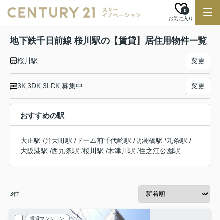
0
お気に入り
地下鉄千日前線 桜川駅の【賃貸】居住用物件一覧
桜川駅
変更
3K,3DK,3LDK,募集中
変更
おすすめの駅
大正駅
/
弁天町駅
/
ドーム前千代崎駅
/
朝潮橋駅
/
九条駅
/
大阪港駅
/
西九条駅
/
桜川駅
/
木津川駅
/
住之江公園駅
3
件
賃貸マンション