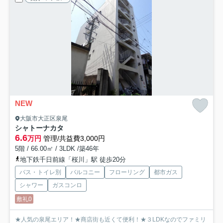
NEW
大阪市大正区泉尾
シャトーナカタ
6.6
万円
管理/共益費3,000円
5階 / 66.00㎡ / 3LDK /築46年
地下鉄千日前線「桜川」駅 徒歩20分
バス・トイレ別
バルコニー
フローリング
都市ガス
シャワー
ガスコンロ
敷礼0
★人気の泉尾エリア！★商店街も近くて便利！★３LDKなのでファミリ