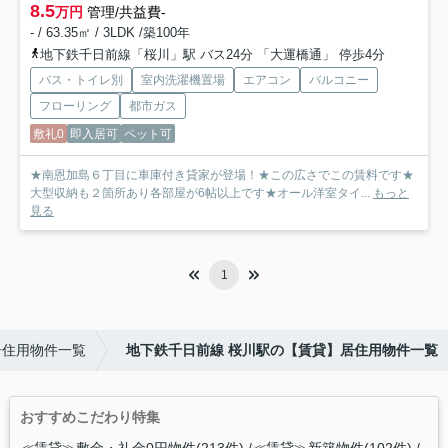
8.5
万円
管理/共益費-
- / 63.35㎡ / 3LDK /築100年
地下鉄千日前線「桜川」駅 バス24分 「大運橋通」 停歩4分
バス・トイレ別
室内洗濯機置場
エアコン
バルコニー
フローリング
都市ガス
敷礼0
即入居可
ペット可
★南恩加島６丁目に車庫付き貸家が登場！★この広さでこの賃料です★
大型収納も２箇所あり各部屋が6帖以上です★オール洋室タイ...
もっと
見る
1
居住用物件一覧
地下鉄千日前線 桜川駅の【賃貸】居住用物件一覧
おすすめこだわり特集