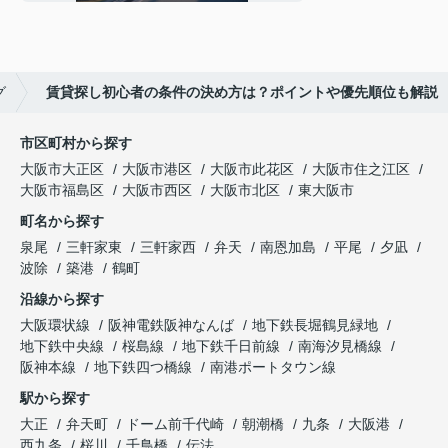
グ
賃貸探し初心者の条件の決め方は？ポイントや優先順位も解説
市区町村から探す
大阪市大正区
大阪市港区
大阪市此花区
大阪市住之江区
大阪市福島区
大阪市西区
大阪市北区
東大阪市
町名から探す
泉尾
三軒家東
三軒家西
弁天
南恩加島
平尾
夕凪
波除
築港
鶴町
沿線から探す
大阪環状線
阪神電鉄阪神なんば
地下鉄長堀鶴見緑地
地下鉄中央線
桜島線
地下鉄千日前線
南海汐見橋線
阪神本線
地下鉄四つ橋線
南港ポートタウン線
駅から探す
大正
弁天町
ドーム前千代崎
朝潮橋
九条
大阪港
西九条
桜川
千鳥橋
伝法