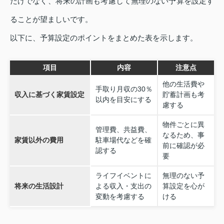
だけでなく、将来の計画も考慮して無理のない予算を設定す
ることが望ましいです。
以下に、予算設定のポイントをまとめた表を示します。
項目
内容
注意点
他の生活費や
手取り月収の30％
収入に基づく家賃設定
貯蓄計画も考
以内を目安にする
慮する
物件ごとに異
管理費、共益費、
なるため、事
家賃以外の費用
駐車場代などを確
前に確認が必
認する
要
ライフイベントに
無理のない予
将来の生活設計
よる収入・支出の
算設定を心が
変動を考慮する
ける