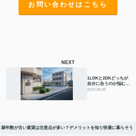
お問い合わせはこちら
NEXT
1LDKと2DKどっちが
自分に合うのか悩む人
必見！選び方のポイン
2025.06.20
トを整理して紹介
築年数が古い賃貸は注意点が多い？デメリットを知り快適に暮らそう