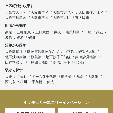
市区町村から探す
大阪市大正区
大阪市港区
大阪市此花区
大阪市住之江区
大阪市福島区
大阪市西区
大阪市北区
東大阪市
町名から探す
泉尾
三軒家東
三軒家西
弁天
南恩加島
平尾
夕凪
波除
築港
鶴町
沿線から探す
大阪環状線
阪神電鉄阪神なんば
地下鉄長堀鶴見緑地
地下鉄中央線
桜島線
地下鉄千日前線
南海汐見橋線
阪神本線
地下鉄四つ橋線
南港ポートタウン線
駅から探す
大正
弁天町
ドーム前千代崎
朝潮橋
九条
大阪港
西九条
桜川
千鳥橋
伝法
センチュリー21スリーイノベーション