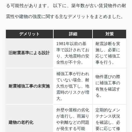
る可能性があります。 以下に、築年数が古い賃貸物件の耐
震性や建物の強度に関する主なデメリットをまとめました。
デメリット
詳細
対策
1981年以前の基
耐震診断を実
準で設計されてお
施し、必要に
旧耐震基準による設計
り、大地震時の安
応じて補強工
全性が不十分。
事を行う。
補強工事が行われ
物件選びの際
ていない場合、耐
に補強工事の
耐震補強工事の未実施
久性が低下し、地
有無を確認す
震時のリスクが増
る。
大。
外壁や屋根の劣化
定期的なメン
が進行し、雨漏り
テナンス状況
建物の老朽化
や剥離などの問題
を確認し、必
が発生する可能
要に応じて修