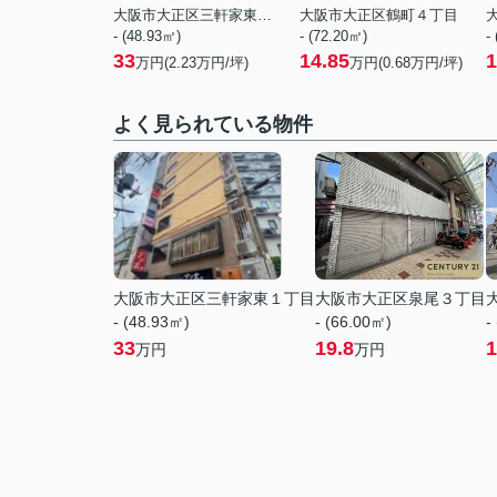
大阪市大正区三軒家東１丁目
大阪市大正区鶴町４丁目
- (48.93㎡)
- (72.20㎡)
-
33
14.85
1
万円(
2.23
万円/坪)
万円(
0.68
万円/坪)
よく見られている物件
大阪市大正区三軒家東１丁目
大阪市大正区泉尾３丁目
- (48.93㎡)
- (66.00㎡)
-
33
19.8
1
万円
万円