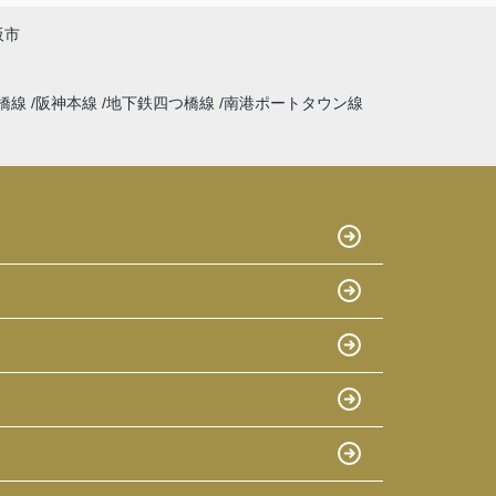
阪市
橋線
阪神本線
地下鉄四つ橋線
南港ポートタウン線