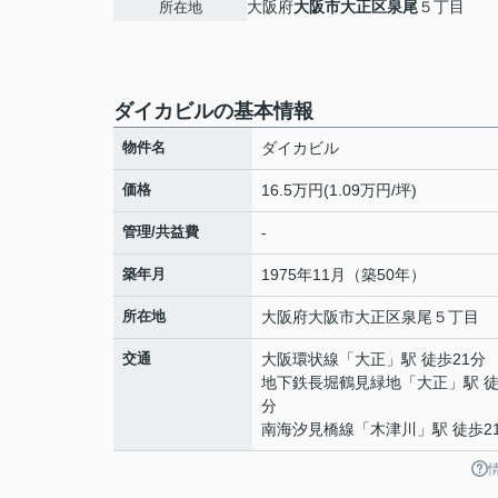
大阪府
大阪市大正区
泉尾
５丁目
所在地
ダイカビルの基本情報
物件名
ダイカビル
価格
16.5万円(1.09万円/坪)
管理/共益費
-
築年月
1975年11月（築50年）
所在地
大阪府
大阪市大正区
泉尾
５丁目
交通
大阪環状線
「
大正
」駅 徒歩21分
地下鉄長堀鶴見緑地
「
大正
」駅 徒
分
南海汐見橋線
「
木津川
」駅 徒歩2