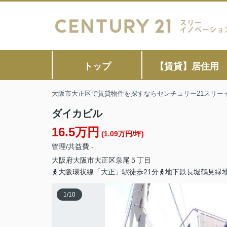
トップ
【賃貸】居住用
大阪市大正区で賃貸物件を探すならセンチュリー21スリー
ダイカビル
16.5万円
(1.09万円/坪)
管理/共益費 -
大阪府
大阪市大正区
泉尾
５丁目
大阪環状線「大正」駅徒歩21分
地下鉄長堀鶴見緑地
1
/
10