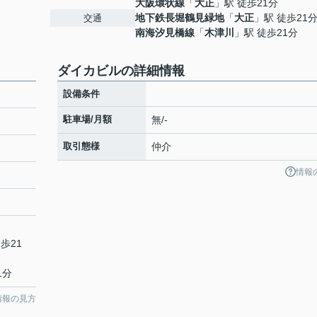
大阪環状線
「
大正
」駅 徒歩21分
地下鉄長堀鶴見緑地
「
大正
」駅 徒歩21
交通
南海汐見橋線
「
木津川
」駅 徒歩21分
ダイカビルの詳細情報
設備条件
駐車場/月額
無/-
取引態様
仲介
情報
歩21
1分
情報の見方