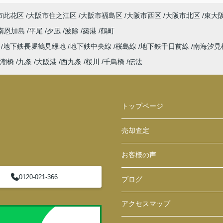
市此花区
大阪市住之江区
大阪市福島区
大阪市西区
大阪市北区
東大
南恩加島
平尾
夕凪
波除
築港
鶴町
ば
地下鉄長堀鶴見緑地
地下鉄中央線
桜島線
地下鉄千日前線
南海汐見
潮橋
九条
大阪港
西九条
桜川
千鳥橋
伝法
トップページ
売却査定
お客様の声
0120-021-366
ブログ
アクセスマップ