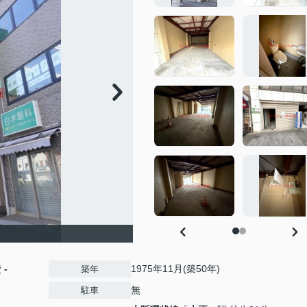
費
-
1975年11月(築50年)
築年
無
駐車