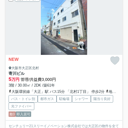
NEW
大阪市大正区北村
寄川ビル
5
万円
管理/共益費3,000円
3階 / 30.00㎡ / 2DK /築61年
大阪環状線「大正」駅 バス15分 「北村1丁目」 停歩2分
地下鉄長堀鶴見緑地「大正」駅 バス15分 「北村1丁目」 停歩2分
バス・トイレ別
都市ガス
駐輪場
シャワー
陽当り良好
光ファイバー
敷0
即入居可
センチュリー21スリーイノベーション株式会社では大正区の物件を全て