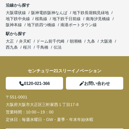
沿線から探す
大阪環状線
阪神電鉄阪神なんば
地下鉄長堀鶴見緑地
地下鉄中央線
桜島線
地下鉄千日前線
南海汐見橋線
阪神本線
地下鉄四つ橋線
南港ポートタウン線
駅から探す
大正
弁天町
ドーム前千代崎
朝潮橋
九条
大阪港
西九条
桜川
千鳥橋
伝法
センチュリー21スリーイノベーション
0120-021-366
お問い合わせ
〒551-0001
大阪府大阪市大正区三軒家西１丁目17-8
営業時間：
10:00～19：00
定休日：
毎週水曜日・GW・夏季・年末年始休暇