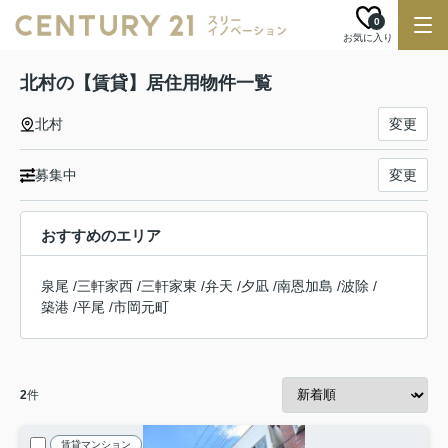
0
お気に入り
北村の【賃貸】居住用物件一覧
北村
変更
募集中
変更
おすすめのエリア
泉尾
/
三軒家西
/
三軒家東
/
弁天
/
夕凪
/
南恩加島
/
波除
/
築港
/
平尾
/
市岡元町
2
件
賃貸マンション