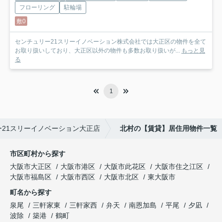
フローリング
駐輪場
敷0
センチュリー21スリーイノベーション株式会社では大正区の物件を全て
お取り扱いしており、大正区以外の物件も多数お取り扱いが...
もっと見
る
1
21スリーイノベーション大正店
北村の【賃貸】居住用物件一覧
市区町村から探す
大阪市大正区
大阪市港区
大阪市此花区
大阪市住之江区
大阪市福島区
大阪市西区
大阪市北区
東大阪市
町名から探す
泉尾
三軒家東
三軒家西
弁天
南恩加島
平尾
夕凪
波除
築港
鶴町