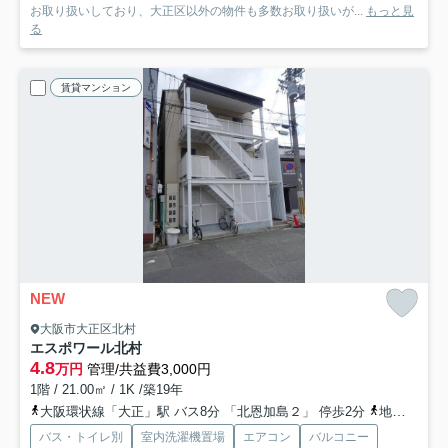
お取り扱いしており、大正区以外の物件も多数お取り扱いが...
もっと見
る
賃貸マンション
NEW
大阪市大正区北村
エスポワール北村
4.8
万円
管理/共益費3,000円
1階 / 21.00㎡ / 1K /築19年
大阪環状線「大正」駅 バス8分 「北恩加島２」 停歩2分
地下鉄長堀鶴見緑地「大正」駅 バス8分 「北恩加島２」 停歩2分
バス・トイレ別
室内洗濯機置場
エアコン
バルコニー