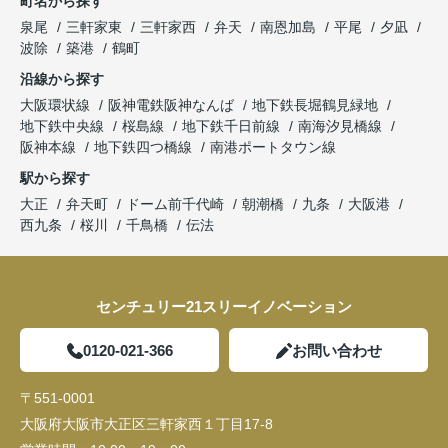
町名から探す
泉尾
三軒家東
三軒家西
弁天
南恩加島
平尾
夕凪
波除
築港
鶴町
沿線から探す
大阪環状線
阪神電鉄阪神なんば
地下鉄長堀鶴見緑地
地下鉄中央線
桜島線
地下鉄千日前線
南海汐見橋線
阪神本線
地下鉄四つ橋線
南港ポートタウン線
駅から探す
大正
弁天町
ドーム前千代崎
朝潮橋
九条
大阪港
西九条
桜川
千鳥橋
伝法
センチュリー21スリーイノベーション
0120-021-366
お問い合わせ
〒551-0001
大阪府大阪市大正区三軒家西１丁目17-8