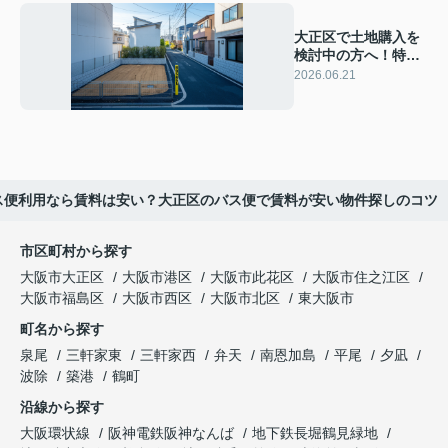
大正区で土地購入を
検討中の方へ！特徴
と相場を知り失敗し
2026.06.21
ない選び方を解説
ス便利用なら賃料は安い？大正区のバス便で賃料が安い物件探しのコツ
市区町村から探す
大阪市大正区
大阪市港区
大阪市此花区
大阪市住之江区
大阪市福島区
大阪市西区
大阪市北区
東大阪市
町名から探す
泉尾
三軒家東
三軒家西
弁天
南恩加島
平尾
夕凪
波除
築港
鶴町
沿線から探す
大阪環状線
阪神電鉄阪神なんば
地下鉄長堀鶴見緑地