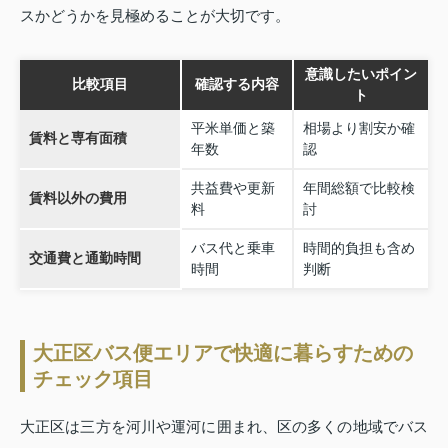
スかどうかを見極めることが大切です。
意識したいポイン
比較項目
確認する内容
ト
平米単価と築
相場より割安か確
賃料と専有面積
年数
認
共益費や更新
年間総額で比較検
賃料以外の費用
料
討
バス代と乗車
時間的負担も含め
交通費と通勤時間
時間
判断
大正区バス便エリアで快適に暮らすための
チェック項目
大正区は三方を河川や運河に囲まれ、区の多くの地域でバス