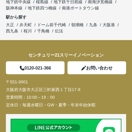
地下鉄中央線
桜島線
地下鉄千日前線
南海汐見橋線
阪神本線
地下鉄四つ橋線
南港ポートタウン線
駅から探す
大正
弁天町
ドーム前千代崎
朝潮橋
九条
大阪港
西九条
桜川
千鳥橋
伝法
センチュリー21スリーイノベーション
0120-021-366
お問い合わせ
〒551-0001
大阪府大阪市大正区三軒家西１丁目17-8
営業時間：
10:00～19：00
定休日：
毎週水曜日・GW・夏季・年末年始休暇