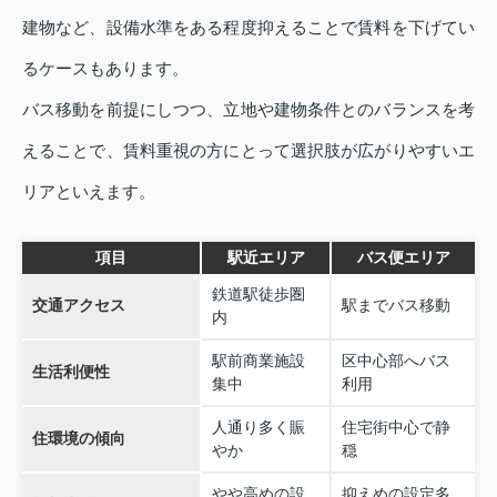
建物など、設備水準をある程度抑えることで賃料を下げてい
るケースもあります。
バス移動を前提にしつつ、立地や建物条件とのバランスを考
えることで、賃料重視の方にとって選択肢が広がりやすいエ
リアといえます。
項目
駅近エリア
バス便エリア
鉄道駅徒歩圏
交通アクセス
駅までバス移動
内
駅前商業施設
区中心部へバス
生活利便性
集中
利用
人通り多く賑
住宅街中心で静
住環境の傾向
やか
穏
やや高めの設
抑えめの設定多