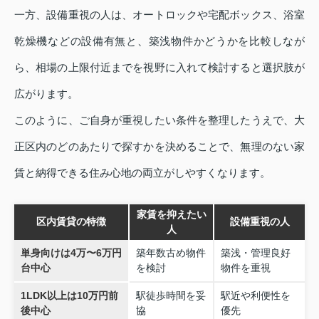
一方、設備重視の人は、オートロックや宅配ボックス、浴室
乾燥機などの設備有無と、築浅物件かどうかを比較しなが
ら、相場の上限付近までを視野に入れて検討すると選択肢が
広がります。
このように、ご自身が重視したい条件を整理したうえで、大
正区内のどのあたりで探すかを決めることで、無理のない家
賃と納得できる住み心地の両立がしやすくなります。
家賃を抑えたい
区内賃貸の特徴
設備重視の人
人
単身向けは4万〜6万円
築年数古め物件
築浅・管理良好
台中心
を検討
物件を重視
1LDK以上は10万円前
駅徒歩時間を妥
駅近や利便性を
後中心
協
優先