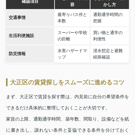
確認項目
容
かし方
最寄りバス停と
通勤通学時間の
交通事情
本数
把握
スーパーや学校
買い物と通学の
生活利便施設
の距離
利便性
水害ハザードマ
浸水想定と避難
防災情報
ップ
経路確認
大正区の賃貸探しをスムーズに進めるコツ
まず、大正区で賃貸を探す際は、内見前に自分の希望条件を
できるだけ具体的に整理しておくことが大切です。
家賃の上限、通勤通学時間、築年数、間取り、設備などを紙
に書き出し、譲れない条件と妥協できる条件を分けておく