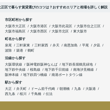
大正区で暮らす賃貸選びのコツは？おすすめエリアと相場を詳しく解説
市区町村から探す
大阪市大正区
大阪市港区
大阪市此花区
大阪市住之江区
大阪市福島区
大阪市西区
大阪市北区
東大阪市
町名から探す
泉尾
三軒家東
三軒家西
弁天
南恩加島
平尾
夕凪
波除
築港
鶴町
沿線から探す
大阪環状線
阪神電鉄阪神なんば
地下鉄長堀鶴見緑地
地下鉄中央線
桜島線
地下鉄千日前線
南海汐見橋線
阪神本線
地下鉄四つ橋線
南港ポートタウン線
駅から探す
大正
弁天町
ドーム前千代崎
朝潮橋
九条
大阪港
西九条
桜川
千鳥橋
伝法