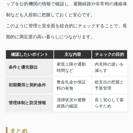
ップを公的機関の情報で確認し、避難経路や非常時の連絡体
制なども入居前に把握しておくと安心です。
このように管理と安全面を総合的にチェックすることで、長
期的に満足度の高い暮らしにつながります。
確認したいポイント
主な内容
チェックの目的
家賃上限や通勤
内見時の迷いを
条件と優先順位
時間など
減らす
敷金礼金や保証
総支出の把握と
初期費用と契約条件
料の有無
予算管理
清掃状況や避難
長く安心して暮
管理体制と防災情報
経路の確認
らすため
まとめ