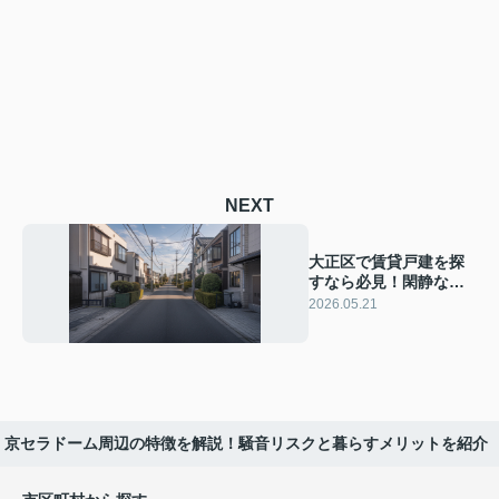
NEXT
大正区で賃貸戸建を探
すなら必見！閑静な住
宅街で静かに暮らすコ
2026.05.21
ツとエリア選びのポイ
ント
京セラドーム周辺の特徴を解説！騒音リスクと暮らすメリットを紹介