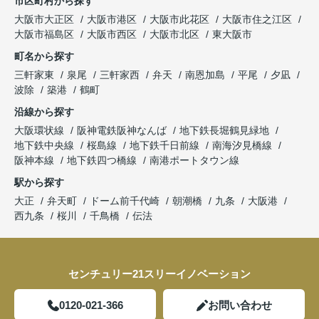
市区町村から探す
大阪市大正区
大阪市港区
大阪市此花区
大阪市住之江区
大阪市福島区
大阪市西区
大阪市北区
東大阪市
町名から探す
三軒家東
泉尾
三軒家西
弁天
南恩加島
平尾
夕凪
波除
築港
鶴町
沿線から探す
大阪環状線
阪神電鉄阪神なんば
地下鉄長堀鶴見緑地
地下鉄中央線
桜島線
地下鉄千日前線
南海汐見橋線
阪神本線
地下鉄四つ橋線
南港ポートタウン線
駅から探す
大正
弁天町
ドーム前千代崎
朝潮橋
九条
大阪港
西九条
桜川
千鳥橋
伝法
センチュリー21スリーイノベーション
0120-021-366
お問い合わせ