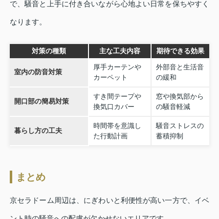
で、騒音と上手に付き合いながら心地よい日常を保ちやすく
なります。
対策の種類
主な工夫内容
期待できる効果
厚手カーテンや
外部音と生活音
室内の防音対策
カーペット
の緩和
すき間テープや
窓や換気部から
開口部の簡易対策
換気口カバー
の騒音軽減
時間帯を意識し
騒音ストレスの
暮らし方の工夫
た行動計画
蓄積抑制
まとめ
京セラドーム周辺は、にぎわいと利便性が高い一方で、イベ
ント時の騒音への配慮が欠かせないエリアです。