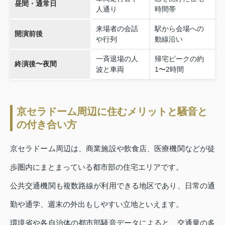
昼間・通常日
人通り
時間帯
来場者の会話
駅から会場への
開演前後
や行列
動線沿い
一斉退場の人
帰宅ピークの約
終演後〜夜間
波と車両
1〜2時間
京セラドーム周辺に住むメリットと騒音と
の付き合い方
京セラドーム周辺は、商業施設や飲食店、医療機関などが徒
歩圏内にまとまっている都市部の住宅エリアです。
公共交通機関も複数路線が利用できる地区であり、日常の通
勤や通学、週末の外出もしやすい立地といえます。
環境省や各自治体の都市部騒音データによると、交通量の多