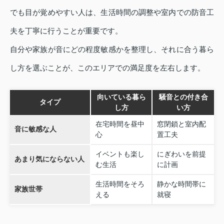
でも目が覚めやすい人は、生活時間の調整や室内での防音工
夫を丁寧に行うことが重要です。
自分や家族が音にどの程度敏感かを整理し、それに合う暮ら
し方を選ぶことが、このエリアでの満足度を左右します。
向いている暮ら
騒音との付き合
タイプ
し方
い方
在宅時間を昼中
窓閉鎖と室内配
音に敏感な人
心
置工夫
イベントも楽し
にぎわいを前提
あまり気にならない人
む生活
に計画
生活時間をそろ
静かな時間帯に
家族世帯
える
就寝