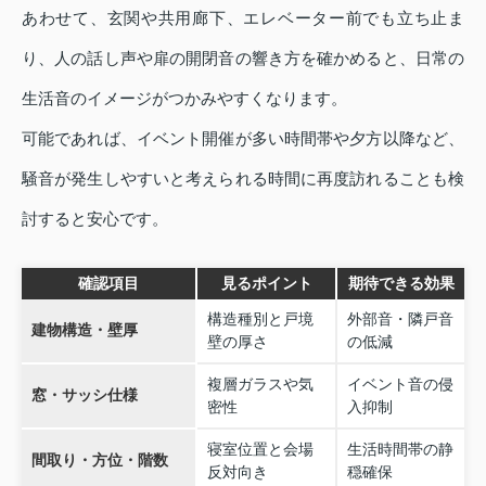
あわせて、玄関や共用廊下、エレベーター前でも立ち止ま
り、人の話し声や扉の開閉音の響き方を確かめると、日常の
生活音のイメージがつかみやすくなります。
可能であれば、イベント開催が多い時間帯や夕方以降など、
騒音が発生しやすいと考えられる時間に再度訪れることも検
討すると安心です。
確認項目
見るポイント
期待できる効果
構造種別と戸境
外部音・隣戸音
建物構造・壁厚
壁の厚さ
の低減
複層ガラスや気
イベント音の侵
窓・サッシ仕様
密性
入抑制
寝室位置と会場
生活時間帯の静
間取り・方位・階数
反対向き
穏確保