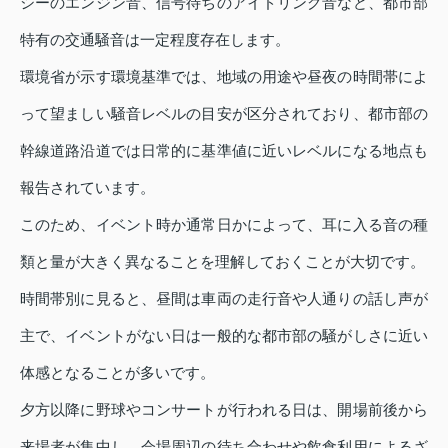
シーのエンジン音、信号待ちのアイドリング音など、都市部
特有の交通騒音は一定程度存在します。
環境省が示す環境基準では、地域の用途や昼夜の時間帯によ
って望ましい騒音レベルの目安が区分されており、都市部の
幹線道路沿道では日常的に基準値に近いレベルになる地点も
報告されています。
このため、イベント時か通常日かによって、耳に入る音の種
類と量が大きく異なることを理解しておくことが大切です。
時間帯別に見ると、昼間は車両の走行音や人通りの話し声が
主で、イベントがない日は一般的な都市部の騒がしさに近い
体感となることが多いです。
夕方以降に野球やコンサートが行われる日は、開場前後から
来場者が集中し、会場周辺の待ち合わせや飲食利用によるざ