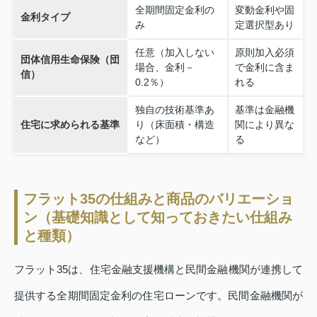
全期間固定金利の
変動金利や固
金利タイプ
み
定選択型あり
任意（加入しない
原則加入必須
団体信用生命保険（団
場合、金利－
で金利に含ま
信）
0.2％）
れる
独自の技術基準あ
基準は金融機
住宅に求められる基準
り（床面積・構造
関により異な
など）
る
フラット35の仕組みと商品のバリエーショ
ン（基礎知識として知っておきたい仕組み
と種類）
フラット35は、住宅金融支援機構と民間金融機関が連携して
提供する全期間固定金利の住宅ローンです。民間金融機関が