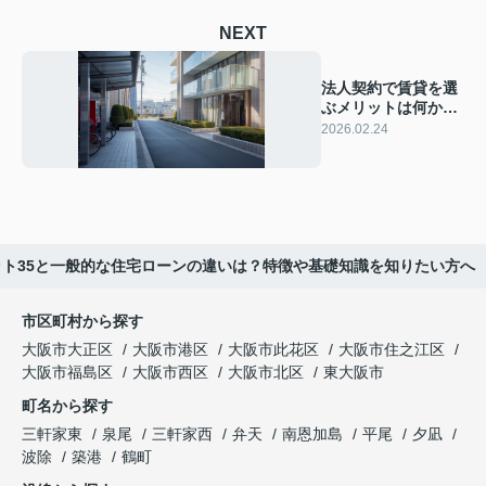
NEXT
法人契約で賃貸を選
ぶメリットは何か？
賃貸物件の法人契約
2026.02.24
を検討する方へ
ット35と一般的な住宅ローンの違いは？特徴や基礎知識を知りたい方へ
市区町村から探す
大阪市大正区
大阪市港区
大阪市此花区
大阪市住之江区
大阪市福島区
大阪市西区
大阪市北区
東大阪市
町名から探す
三軒家東
泉尾
三軒家西
弁天
南恩加島
平尾
夕凪
波除
築港
鶴町