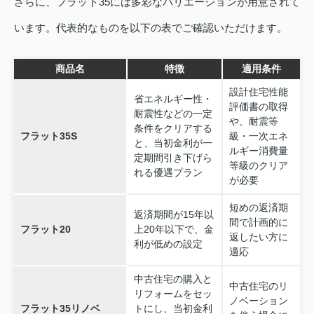
さらに、フラット35には多彩なバリエーションが用意されて
います。代表的なものを以下の表でご確認いただけます。
商品名
特徴
適用条件
設計住宅性能
省エネルギー性・
評価書の取得
耐震性などの一定
や、耐震等
条件をクリアする
フラット35S
級・一次エネ
と、当初金利が一
ルギー消費量
定期間引き下げら
等級のクリア
れる優遇プラン
が必要
短めの返済期
返済期間が15年以
間で計画的に
フラット20
上20年以下で、金
返したい方に
利が低めの設定
適応
中古住宅の購入と
中古住宅のリ
リフォームをセッ
ノベーション
フラット35リノベ
トにし、当初金利