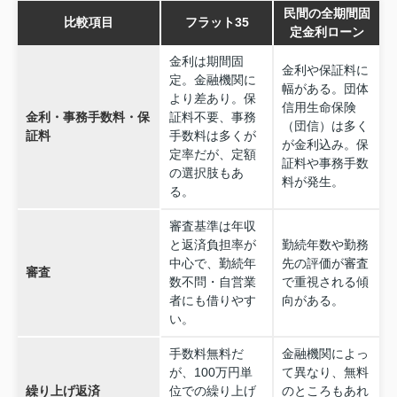
民間の全期間固
比較項目
フラット35
定金利ローン
金利は期間固
金利や保証料に
定。金融機関に
幅がある。団体
より差あり。保
信用生命保険
金利・事務手数料・保
証料不要、事務
（団信）は多く
証料
手数料は多くが
が金利込み。保
定率だが、定額
証料や事務手数
の選択肢もあ
料が発生。
る。
審査基準は年収
と返済負担率が
勤続年数や勤務
中心で、勤続年
先の評価が審査
審査
数不問・自営業
で重視される傾
者にも借りやす
向がある。
い。
手数料無料だ
金融機関によっ
が、100万円単
て異なり、無料
繰り上げ返済
位での繰り上げ
のところもあれ