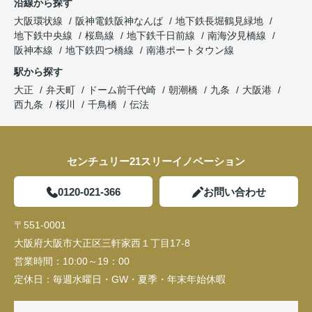
沿線から探す
大阪環状線
阪神電鉄阪神なんば
地下鉄長堀鶴見緑地
地下鉄中央線
桜島線
地下鉄千日前線
南海汐見橋線
阪神本線
地下鉄四つ橋線
南港ポートタウン線
駅から探す
大正
弁天町
ドーム前千代崎
朝潮橋
九条
大阪港
西九条
桜川
千鳥橋
伝法
センチュリー21スリーイノベーション
0120-021-366
お問い合わせ
〒551-0001
大阪府大阪市大正区三軒家西１丁目17-8
営業時間：
10:00～19：00
定休日：
毎週水曜日・GW・夏季・年末年始休暇