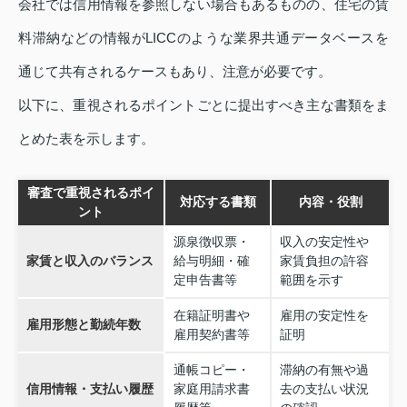
会社では信用情報を参照しない場合もあるものの、住宅の賃
料滞納などの情報がLICCのような業界共通データベースを
通じて共有されるケースもあり、注意が必要です。
以下に、重視されるポイントごとに提出すべき主な書類をま
とめた表を示します。
審査で重視されるポイ
対応する書類
内容・役割
ント
源泉徴収票・
収入の安定性や
家賃と収入のバランス
給与明細・確
家賃負担の許容
定申告書等
範囲を示す
在籍証明書や
雇用の安定性を
雇用形態と勤続年数
雇用契約書等
証明
通帳コピー・
滞納の有無や過
信用情報・支払い履歴
家庭用請求書
去の支払い状況