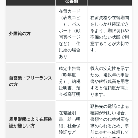
な書類
在留カード
（表裏コピ
在留資格や在留期間
ー）、パス
をしっかり確認でき
ポート（顔
るよう、期限切れや
外国籍の方
写真ページ
不備のない状態で用
など）、住
意することが大切で
民票の場合
す。
あり
確定申告書
収入の安定性を示す
（昨年度
ため、複数年の申告
自営業・フリーランス
分）、納税
書や銀行残高を用意
の方
証明書、預
すると信頼度が高ま
金残高証明
ります。
勤務先の電話による
在籍証明
確認が難しい場合、
雇用形態により在籍確
書、給与明
書類での代替対応を
認が難しい方
細、社会保
求められるため、事
険証など
前に会社へ依頼して