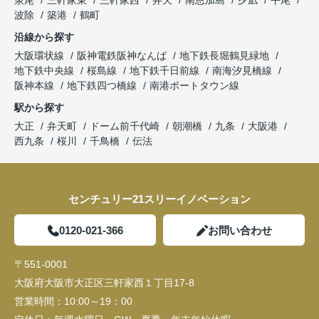
波除
築港
鶴町
沿線から探す
大阪環状線
阪神電鉄阪神なんば
地下鉄長堀鶴見緑地
地下鉄中央線
桜島線
地下鉄千日前線
南海汐見橋線
阪神本線
地下鉄四つ橋線
南港ポートタウン線
駅から探す
大正
弁天町
ドーム前千代崎
朝潮橋
九条
大阪港
西九条
桜川
千鳥橋
伝法
センチュリー21スリーイノベーション
0120-021-366
お問い合わせ
〒551-0001
大阪府大阪市大正区三軒家西１丁目17-8
営業時間：
10:00～19：00