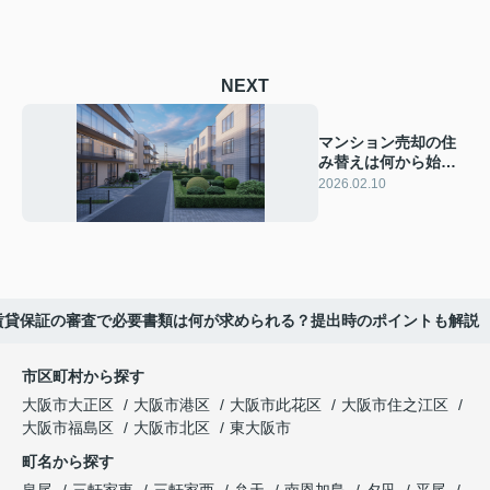
NEXT
マンション売却の住
み替えは何から始め
るべき？手順や流れ
2026.02.10
を初心者向けに紹介
賃貸保証の審査で必要書類は何が求められる？提出時のポイントも解説
市区町村から探す
大阪市大正区
大阪市港区
大阪市此花区
大阪市住之江区
大阪市福島区
大阪市北区
東大阪市
町名から探す
泉尾
三軒家東
三軒家西
弁天
南恩加島
夕凪
平尾