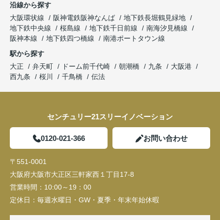
沿線から探す
大阪環状線
阪神電鉄阪神なんば
地下鉄長堀鶴見緑地
地下鉄中央線
桜島線
地下鉄千日前線
南海汐見橋線
阪神本線
地下鉄四つ橋線
南港ポートタウン線
駅から探す
大正
弁天町
ドーム前千代崎
朝潮橋
九条
大阪港
西九条
桜川
千鳥橋
伝法
センチュリー21スリーイノベーション
0120-021-366
お問い合わせ
〒551-0001
大阪府大阪市大正区三軒家西１丁目17-8
営業時間：
10:00～19：00
定休日：
毎週水曜日・GW・夏季・年末年始休暇