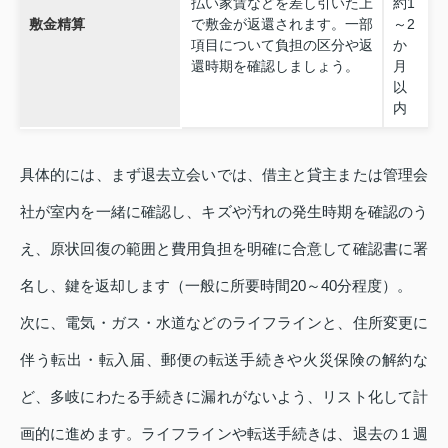
払い家賃などを差し引いた上
約1
敷金精算
で敷金が返還されます。一部
～2
項目について負担の区分や返
か
還時期を確認しましょう。
月
以
内
具体的には、まず退去立会いでは、借主と貸主または管理会
社が室内を一緒に確認し、キズや汚れの発生時期を確認のう
え、原状回復の範囲と費用負担を明確に合意して確認書に署
名し、鍵を返却します（一般に所要時間20～40分程度）。
次に、電気・ガス・水道などのライフラインと、住所変更に
伴う転出・転入届、郵便の転送手続きや火災保険の解約な
ど、多岐にわたる手続きに漏れがないよう、リスト化して計
画的に進めます。ライフラインや転送手続きは、退去の１週