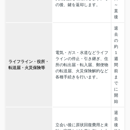
の後、鍵を返却します。
～
直
後
退
去
の
約
電気・ガス・水道などライフ
１
ラインの停止・引き継ぎ、住
週
ライフライン・役所・
所の転出届・転入届、郵便物
間
転送届・火災保険等
の転送届、火災保険解約など
前
各種手続きを行います。
ま
で
に
開
始
退
去
立会い後に原状回復費用と未
後