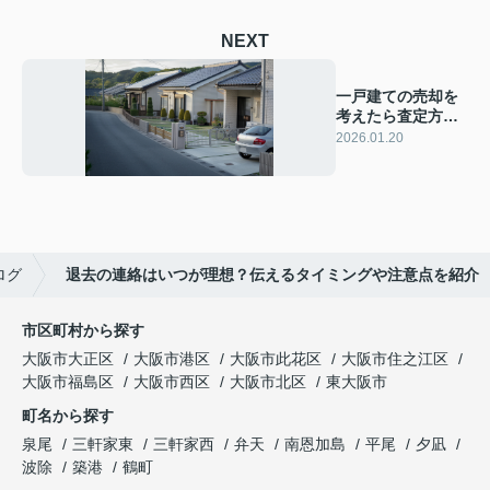
NEXT
一戸建ての売却を
考えたら査定方法
は？流れや比較ポ
2026.01.20
イントも紹介
ログ
退去の連絡はいつが理想？伝えるタイミングや注意点を紹介
市区町村から探す
大阪市大正区
大阪市港区
大阪市此花区
大阪市住之江区
大阪市福島区
大阪市西区
大阪市北区
東大阪市
町名から探す
泉尾
三軒家東
三軒家西
弁天
南恩加島
平尾
夕凪
波除
築港
鶴町