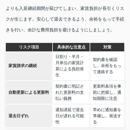
よりも入居継続期間が延びてしまい、家賃負担が長引くリス
クが生じます。安心して退去できるよう、余裕をもって手続
きを行い、余計な費用負担を避けるようにしましょう。
リスク項目
具体的な注意点
対策
日割り・半月・
契約書を確認
月単位の家賃計
家賃請求の継続
し、余裕をもっ
算による負担発
て連絡する
生
契約書に明記さ
更新料条項を事
自動更新による更新料
れた更新料の支
前に把握し、通
払い義務
知期限に注意
通知遅延で退去
早めに通知書を
退去日ずれ
日が遅れる可能
準備し、発送す
性
る