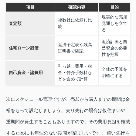
項目
確認内容
目的
現実的な売却
複数社に依頼し比
査定額
見通しを立て
較
る
返済計画と自
返済予定表や残高
住宅ローン残債
己資金の必要
証明書で確認
性を把握
引っ越し費用・税
全体の予算を
自己資金・諸費用
金・仲介手数料な
明確にする
どを含めて計算
次にスケジュール管理ですが、売却から購入までの期間は余
裕をもって設定しましょう。売り先行の場合は仮住まいや二
重期間が発生することもありますので、その費用負担を軽減
するためにも無理のない期間が望ましいです 。買い先行を