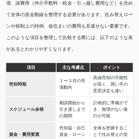
債、諸費用（仲介手数料・税金・引っ越し費用など）を含め
て全体の資金動線を整理する必要があります。住み替えロー
ンや税制上の特例、仮住まいの費用も見逃せない要素です。
このような項目を整理して比較する際には、以下のような表
があるとわかりやすくなります。
項目
主な考慮点
ポイント
高値売却の可能性
１〜３月の市
売却時期
が高く、買い手の
場動向
意思決定も速い
相談開始から
計画的に準備がで
スケジュール余裕
引き渡しまで
き、無理のない進
の期間
行が可能
売却益・自己
全体を把握するこ
資金・費用要素
資金・ローン
とで住み替えの安