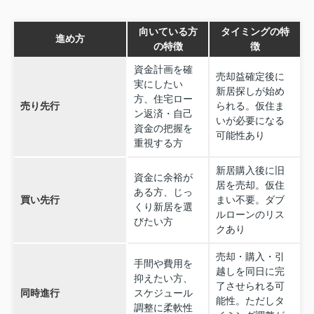
向いている方
タイミングの特
進め方
の特徴
徴
資金計画を確
売却益確定後に
実にしたい
新居探しが始め
方、住宅ロー
売り先行
られる。仮住ま
ン返済・自己
いが必要になる
資金の把握を
可能性あり
重視する方
新居購入後に旧
資金に余裕が
居を売却。仮住
ある方、じっ
買い先行
まい不要。ダブ
くり新居を選
ルローンのリス
びたい方
クあり
売却・購入・引
手間や費用を
越しを同日に完
抑えたい方、
了させられる可
同時進行
スケジュール
能性。ただしタ
調整に柔軟性