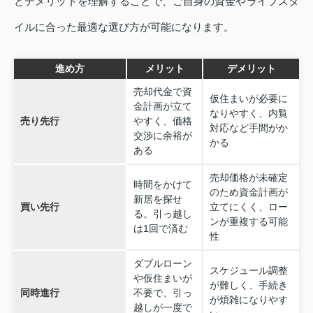
とデメリットを理解することで、ご自身の資金やライフスタ
イルに合った最適な選び方が可能になります。
進め方
メリット
デメリット
売却代金で資
仮住まいが必要に
金計画が立て
なりやすく、内覧
売り先行
やすく、価格
対応など手間がか
交渉に余裕が
かる
ある
売却価格が未確定
時間をかけて
のため資金計画が
新居を探せ
買い先行
立てにくく、ロー
る。引っ越し
ンが重複する可能
は1回で済む
性
ダブルローン
スケジュール調整
や仮住まいが
が難しく、手続き
同時進行
不要で、引っ
が煩雑になりやす
越しが一度で