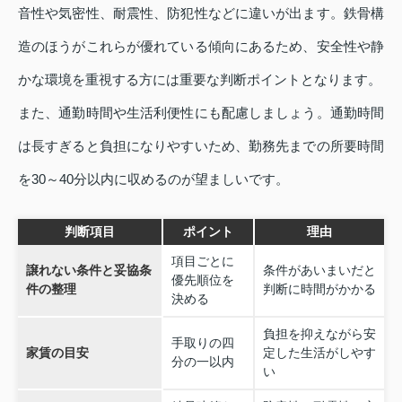
音性や気密性、耐震性、防犯性などに違いが出ます。鉄骨構
造のほうがこれらが優れている傾向にあるため、安全性や静
かな環境を重視する方には重要な判断ポイントとなります。
また、通勤時間や生活利便性にも配慮しましょう。通勤時間
は長すぎると負担になりやすいため、勤務先までの所要時間
を30～40分以内に収めるのが望ましいです。
判断項目
ポイント
理由
項目ごとに
譲れない条件と妥協条
条件があいまいだと
優先順位を
件の整理
判断に時間がかかる
決める
負担を抑えながら安
手取りの四
家賃の目安
定した生活がしやす
分の一以内
い