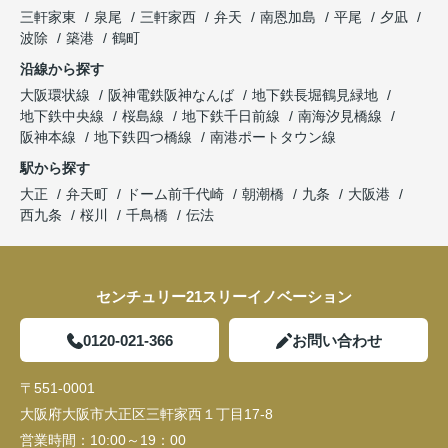
三軒家東
泉尾
三軒家西
弁天
南恩加島
平尾
夕凪
波除
築港
鶴町
沿線から探す
大阪環状線
阪神電鉄阪神なんば
地下鉄長堀鶴見緑地
地下鉄中央線
桜島線
地下鉄千日前線
南海汐見橋線
阪神本線
地下鉄四つ橋線
南港ポートタウン線
駅から探す
大正
弁天町
ドーム前千代崎
朝潮橋
九条
大阪港
西九条
桜川
千鳥橋
伝法
センチュリー21スリーイノベーション
0120-021-366
お問い合わせ
〒551-0001
大阪府大阪市大正区三軒家西１丁目17-8
営業時間：
10:00～19：00