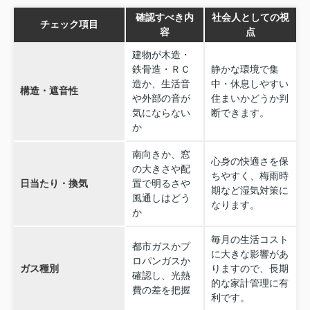
確認すべき内
社会人としての視
チェック項目
容
点
建物が木造・
鉄骨造・ＲＣ
静かな環境で集
造か、生活音
中・休息しやすい
構造・遮音性
や外部の音が
住まいかどうか判
気にならない
断できます。
か
南向きか、窓
心身の快適さを保
の大きさや配
ちやすく、梅雨時
日当たり・換気
置で明るさや
期など湿気対策に
風通しはどう
なります。
か
毎月の生活コスト
都市ガスかプ
に大きな影響があ
ロパンガスか
ガス種別
りますので、長期
確認し、光熱
的な家計管理に有
費の差を把握
利です。