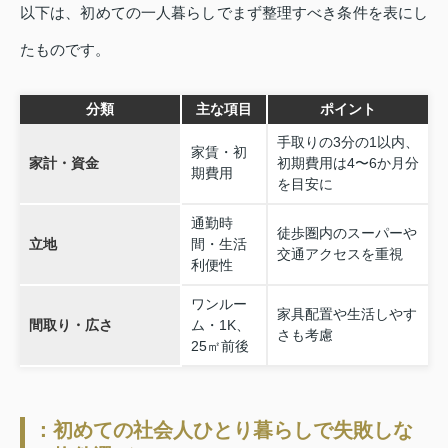
以下は、初めての一人暮らしでまず整理すべき条件を表にし
たものです。
分類
主な項目
ポイント
手取りの3分の1以内、
家賃・初
家計・資金
初期費用は4〜6か月分
期費用
を目安に
通勤時
徒歩圏内のスーパーや
立地
間・生活
交通アクセスを重視
利便性
ワンルー
家具配置や生活しやす
間取り・広さ
ム・1K、
さも考慮
25㎡前後
：初めての社会人ひとり暮らしで失敗しな