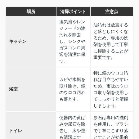
場所
清掃ポイント
注意点
換気扇やレン
油汚れは放置する
ジフードの油
と落としにくくな
汚れを除去
るため、専用の洗
キッチン
し、シンクや
剤を使用して丁寧
ガスコンロ周
に掃除することが
辺を清潔に保
重要です。
つ。
特に鏡のウロコ汚
カビや水垢を
れは目立ちやすい
取り除き、鏡
ため、市販のウロ
浴室
のウロコ汚れ
コ取り剤を使用し
も落とす。
てしっかりと清掃
しましょう。
便器内の黄ば
尿石は専用の洗剤
みや尿石を除
を使用し、ブラシ
トイレ
去し、床や壁
で丁寧にこすり落
も清潔にす
とすことが効果的