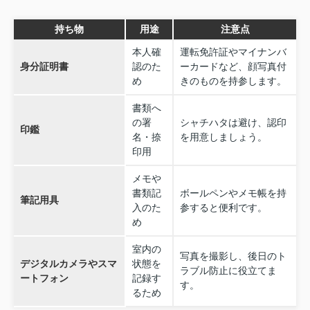
持ち物
用途
注意点
本人確
運転免許証やマイナンバ
身分証明書
認のた
ーカードなど、顔写真付
め
きのものを持参します。
書類へ
の署
シャチハタは避け、認印
印鑑
名・捺
を用意しましょう。
印用
メモや
書類記
ボールペンやメモ帳を持
筆記用具
入のた
参すると便利です。
め
室内の
写真を撮影し、後日のト
デジタルカメラやスマ
状態を
ラブル防止に役立てま
ートフォン
記録す
す。
るため