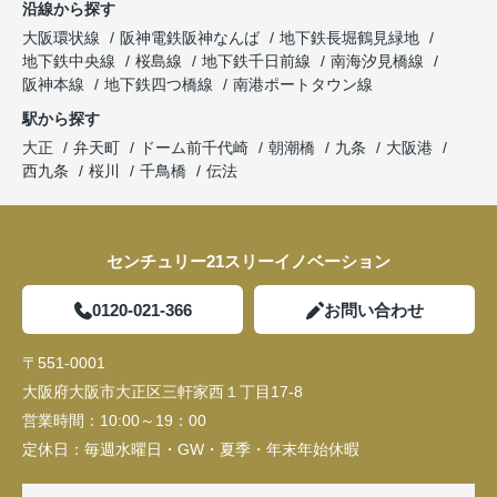
沿線から探す
大阪環状線
阪神電鉄阪神なんば
地下鉄長堀鶴見緑地
地下鉄中央線
桜島線
地下鉄千日前線
南海汐見橋線
阪神本線
地下鉄四つ橋線
南港ポートタウン線
駅から探す
大正
弁天町
ドーム前千代崎
朝潮橋
九条
大阪港
西九条
桜川
千鳥橋
伝法
センチュリー21スリーイノベーション
0120-021-366
お問い合わせ
〒551-0001
大阪府大阪市大正区三軒家西１丁目17-8
営業時間：
10:00～19：00
定休日：
毎週水曜日・GW・夏季・年末年始休暇