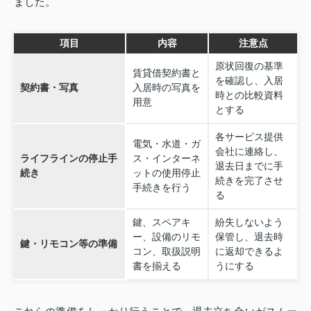
ました。
項目
内容
注意点
原状回復の基準
賃貸借契約書と
を確認し、入居
契約書・写真
入居時の写真を
時との比較資料
用意
とする
各サービス提供
電気・水道・ガ
会社に連絡し、
ライフラインの停止手
ス・インターネ
退去日までに手
続き
ットの使用停止
続きを完了させ
手続きを行う
る
鍵、スペアキ
紛失しないよう
ー、設備のリモ
保管し、退去時
鍵・リモコン等の準備
コン、取扱説明
に返却できるよ
書を揃える
うにする