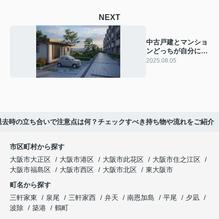
NEXT
中古戸建とマンショ
ンどっちが自分に合
う？比較ポイントと
2025.08.05
選び方のコツ
退去時の立ち合いで注意点は何？チェックすべき持ち物や流れをご紹介
市区町村から探す
大阪市大正区
大阪市港区
大阪市此花区
大阪市住之江区
大阪市福島区
大阪市西区
大阪市北区
東大阪市
町名から探す
三軒家東
泉尾
三軒家西
弁天
南恩加島
平尾
夕凪
波除
築港
鶴町