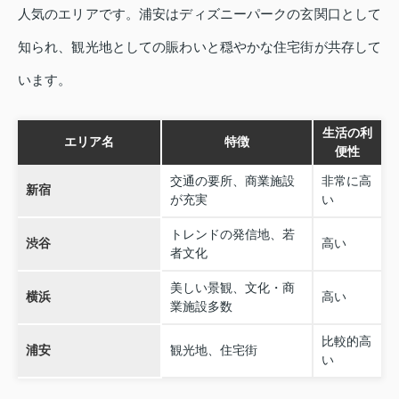
人気のエリアです。浦安はディズニーパークの玄関口として
知られ、観光地としての賑わいと穏やかな住宅街が共存して
います。
生活の利
エリア名
特徴
便性
交通の要所、商業施設
非常に高
新宿
が充実
い
トレンドの発信地、若
渋谷
高い
者文化
美しい景観、文化・商
横浜
高い
業施設多数
比較的高
浦安
観光地、住宅街
い