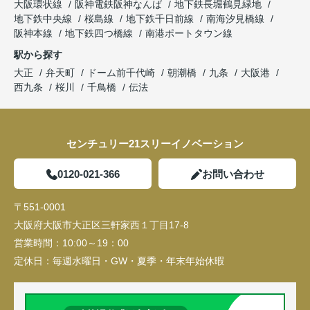
大阪環状線
阪神電鉄阪神なんば
地下鉄長堀鶴見緑地
地下鉄中央線
桜島線
地下鉄千日前線
南海汐見橋線
阪神本線
地下鉄四つ橋線
南港ポートタウン線
駅から探す
大正
弁天町
ドーム前千代崎
朝潮橋
九条
大阪港
西九条
桜川
千鳥橋
伝法
センチュリー21スリーイノベーション
0120-021-366
お問い合わせ
〒551-0001
大阪府大阪市大正区三軒家西１丁目17-8
営業時間：
10:00～19：00
定休日：
毎週水曜日・GW・夏季・年末年始休暇