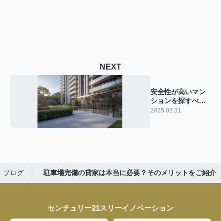
NEXT
安全性が高いマン
ションを探すべき
理由とは？選び方
2025.03.31
と特徴をご紹介
ブログ
駐車場完備の貸家は本当に必要？そのメリットをご紹介
センチュリー21スリーイノベーション