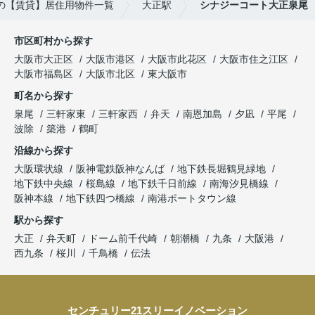
の【賃貸】居住用物件一覧
大正駅
シナジーコート大正泉尾
市区町村から探す
大阪市大正区
大阪市港区
大阪市此花区
大阪市住之江区
大阪市福島区
大阪市北区
東大阪市
町名から探す
泉尾
三軒家東
三軒家西
弁天
南恩加島
夕凪
平尾
波除
築港
鶴町
沿線から探す
大阪環状線
阪神電鉄阪神なんば
地下鉄長堀鶴見緑地
地下鉄中央線
桜島線
地下鉄千日前線
南海汐見橋線
阪神本線
地下鉄四つ橋線
南港ポートタウン線
駅から探す
大正
弁天町
ドーム前千代崎
朝潮橋
九条
大阪港
西九条
桜川
千鳥橋
伝法
センチュリー21スリーイノベーション