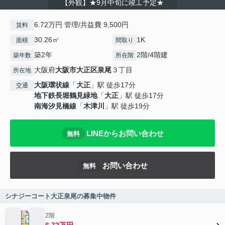
【外観】★9月中旬に竣工予定★
6.72万円 管理/共益費 9,500円
賃料
30.26㎡
1K
面積
間取り
築2年
2階/4階建
築年数
所在階
大阪府
大阪市大正区
泉尾
３丁目
所在地
大阪環状線
「
大正
」駅 徒歩17分
交通
地下鉄長堀鶴見緑地
「
大正
」駅 徒歩17分
南海汐見橋線
「
木津川
」駅 徒歩19分
LINEからお問い合わせ
無料
お問い合わせ
無料
シナジーコート大正泉尾の募集中物件
2階
6.72万円