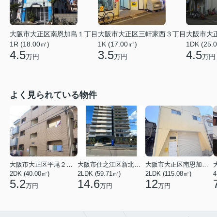
大阪市大正区南恩加島１丁目
大阪市大正区三軒家西３丁目
大阪市大
1R (18.00㎡)
1K (17.00㎡)
1DK (25.
4.5
3.5
4.5
万円
万円
万円
よく見られている物件
大阪市大正区平尾２丁目
大阪市住之江区新北島２丁目
大阪市大正区南恩加島２丁目
2DK (40.00㎡)
2LDK (59.71㎡)
2LDK (115.08㎡)
4
5.2
14.6
12
万円
万円
万円