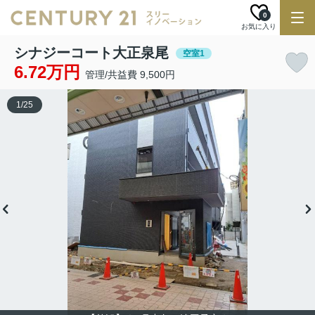
0
お気に入り
シナジーコート大正泉尾
空室1
6.72万円
管理/共益費 9,500円
1
/
25