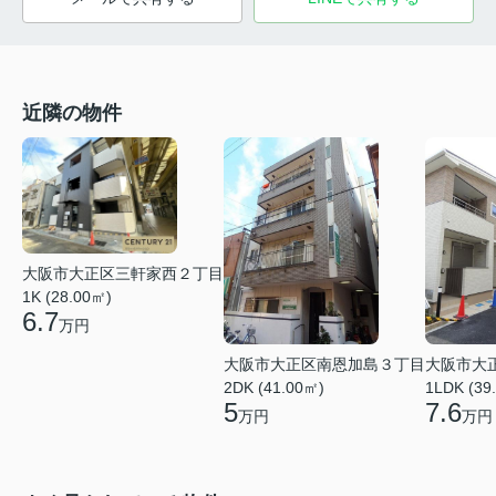
近隣の物件
大阪市大正区三軒家西２丁目
1K (28.00㎡)
6.7
万円
大阪市大正区南恩加島３丁目
大阪市大
2DK (41.00㎡)
1LDK (39
5
7.6
万円
万円