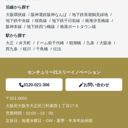
沿線から探す
大阪環状線
阪神電鉄阪神なんば
地下鉄長堀鶴見緑地
地下鉄中央線
桜島線
地下鉄千日前線
南海汐見橋線
阪神本線
地下鉄四つ橋線
南港ポートタウン線
駅から探す
大正
弁天町
ドーム前千代崎
朝潮橋
九条
大阪港
西九条
桜川
千鳥橋
伝法
センチュリー21スリーイノベーション
0120-021-366
お問い合わせ
〒551-0001
大阪府大阪市大正区三軒家西１丁目17-8
営業時間：
10:00～19：00
定休日：
毎週水曜日・GW・夏季・年末年始休暇