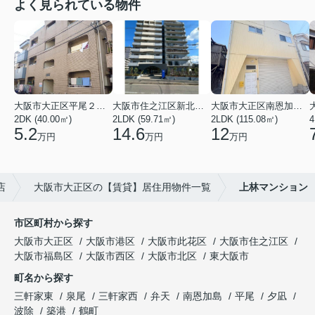
よく見られている物件
大阪市大正区平尾２丁目
大阪市住之江区新北島２丁目
大阪市大正区南恩加島２丁目
2DK (40.00㎡)
2LDK (59.71㎡)
2LDK (115.08㎡)
4
5.2
14.6
12
万円
万円
万円
店
大阪市大正区の【賃貸】居住用物件一覧
上林マンション
市区町村から探す
大阪市大正区
大阪市港区
大阪市此花区
大阪市住之江区
大阪市福島区
大阪市西区
大阪市北区
東大阪市
町名から探す
三軒家東
泉尾
三軒家西
弁天
南恩加島
平尾
夕凪
波除
築港
鶴町