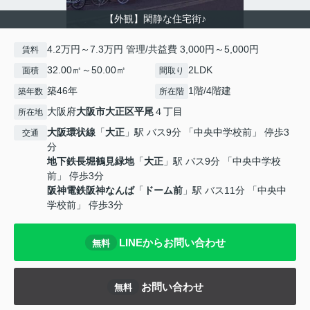
【外観】閑静な住宅街♪
4.2万円～7.3万円 管理/共益費 3,000円～5,000円
賃料
32.00㎡～50.00㎡
2LDK
面積
間取り
築46年
1階/4階建
築年数
所在階
大阪府
大阪市大正区
平尾
４丁目
所在地
大阪環状線
「
大正
」駅 バス9分 「中央中学校前」 停歩3
交通
分
地下鉄長堀鶴見緑地
「
大正
」駅 バス9分 「中央中学校
前」 停歩3分
阪神電鉄阪神なんば
「
ドーム前
」駅 バス11分 「中央中
学校前」 停歩3分
LINEからお問い合わせ
無料
お問い合わせ
無料