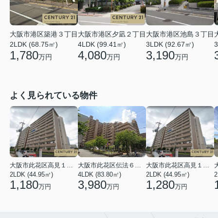
大阪市港区築港３丁目
大阪市港区夕凪２丁目
大阪市港区池島３丁目
2LDK (68.75㎡)
4LDK (99.41㎡)
3LDK (92.67㎡)
3
1,780
4,080
3,190
万円
万円
万円
よく見られている物件
大阪市此花区高見１丁目
大阪市此花区伝法６丁目
大阪市此花区高見１丁目
2LDK (44.95㎡)
4LDK (83.80㎡)
2LDK (44.95㎡)
2
1,180
3,980
1,280
万円
万円
万円