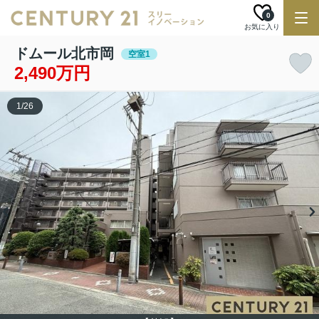
0
お気に入り
ドムール北市岡
空室1
2,490万円
1
/
26