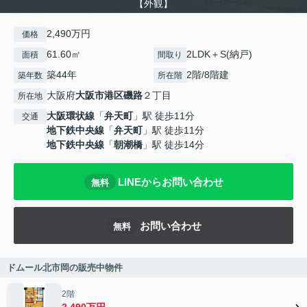
【外観】
2,490万円
価格
61.60㎡
2LDK＋S(納戸)
面積
間取り
築44年
2階/8階建
築年数
所在階
大阪府
大阪市港区
磯路
２丁目
所在地
大阪環状線
「
弁天町
」駅 徒歩11分
交通
地下鉄中央線
「
弁天町
」駅 徒歩11分
地下鉄中央線
「
朝潮橋
」駅 徒歩14分
LINEからお問い合わせ
無料
お問い合わせ
無料
ドムール北市岡の販売中物件
2階
2,490万円