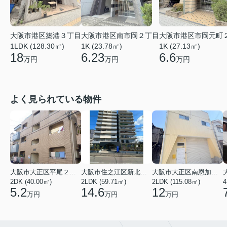
大阪市港区築港３丁目
大阪市港区南市岡２丁目
大阪市港区市岡元町
1LDK (128.30㎡)
1K (23.78㎡)
1K (27.13㎡)
18
6.23
6.6
万円
万円
万円
よく見られている物件
大阪市大正区平尾２丁目
大阪市住之江区新北島２丁目
大阪市大正区南恩加島２丁目
2DK (40.00㎡)
2LDK (59.71㎡)
2LDK (115.08㎡)
4
5.2
14.6
12
万円
万円
万円