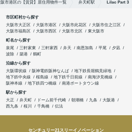
大阪市港区の【賃貸】居住用物件一覧
弁天町駅
Lilac Part 3
市区町村から探す
大阪市大正区
大阪市港区
大阪市此花区
大阪市住之江区
大阪市福島区
大阪市西区
大阪市北区
東大阪市
町名から探す
泉尾
三軒家東
三軒家西
弁天
南恩加島
平尾
夕凪
波除
築港
鶴町
沿線から探す
大阪環状線
阪神電鉄阪神なんば
地下鉄長堀鶴見緑地
地下鉄中央線
桜島線
地下鉄千日前線
南海汐見橋線
阪神本線
地下鉄四つ橋線
南港ポートタウン線
駅から探す
大正
弁天町
ドーム前千代崎
朝潮橋
九条
大阪港
西九条
桜川
千鳥橋
伝法
センチュリー21スリーイノベーション