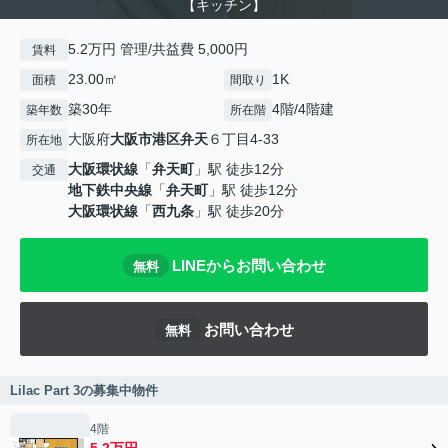
【キッチン】
5.2万円 管理/共益費 5,000円
賃料
23.00㎡
1K
面積
間取り
築30年
4階/4階建
築年数
所在階
大阪府
大阪市港区
弁天
６丁目4-33
所在地
大阪環状線
「
弁天町
」駅 徒歩12分
交通
地下鉄中央線
「
弁天町
」駅 徒歩12分
大阪環状線
「
西九条
」駅 徒歩20分
LINEからお問い合わせ
無料
お問い合わせ
無料
Lilac Part 3の募集中物件
4階
5.2万円