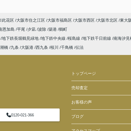
市此花区
大阪市住之江区
大阪市福島区
大阪市西区
大阪市北区
東大
南恩加島
平尾
夕凪
波除
築港
鶴町
ば
地下鉄長堀鶴見緑地
地下鉄中央線
桜島線
地下鉄千日前線
南海汐見
潮橋
九条
大阪港
西九条
桜川
千鳥橋
伝法
トップページ
売却査定
お客様の声
0120-021-366
ブログ
アクセスマップ