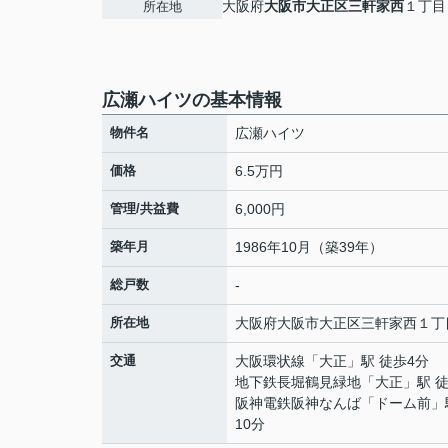
大阪府
大阪市大正区
三軒家西
１丁目
所在地
広瀬ハイツの基本情報
物件名
広瀬ハイツ
価格
6.5万円
管理/共益費
6,000円
築年月
1986年10月（築39年）
総戸数
-
所在地
大阪府
大阪市大正区
三軒家西
１丁
交通
大阪環状線
「
大正
」駅 徒歩4分
地下鉄長堀鶴見緑地
「
大正
」駅 
阪神電鉄阪神なんば
「
ドーム前
」
10分