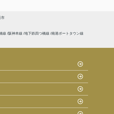
阪市
橋線
阪神本線
地下鉄四つ橋線
南港ポートタウン線