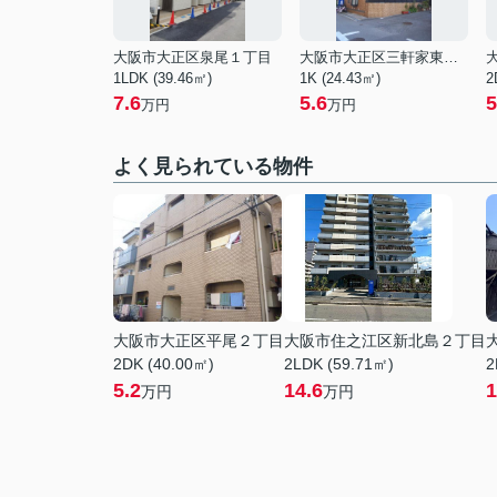
大阪市大正区泉尾１丁目
大阪市大正区三軒家東１丁目
1LDK (39.46㎡)
1K (24.43㎡)
2
7.6
5.6
5
万円
万円
よく見られている物件
大阪市大正区平尾２丁目
大阪市住之江区新北島２丁目
2DK (40.00㎡)
2LDK (59.71㎡)
2
5.2
14.6
1
万円
万円