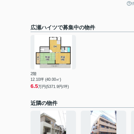
広瀬ハイツで募集中の物件
2階
12.10坪 (40.00㎡)
6.5
万円(5371.9円/坪)
近隣の物件