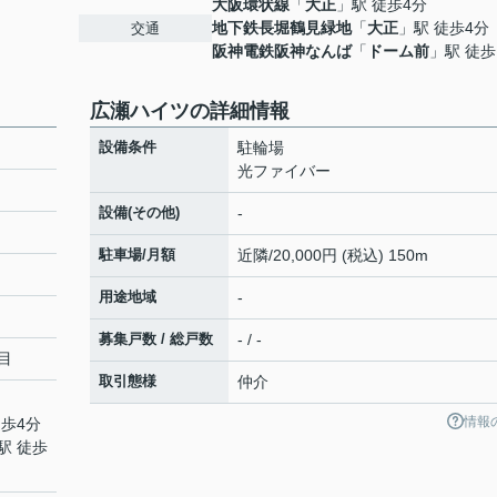
大阪環状線
「
大正
」駅 徒歩4分
地下鉄長堀鶴見緑地
「
大正
」駅 徒歩4分
交通
阪神電鉄阪神なんば
「
ドーム前
」駅 徒歩
広瀬ハイツの詳細情報
設備条件
駐輪場
光ファイバー
設備(その他)
-
駐車場/月額
近隣/20,000円 (税込) 150m
用途地域
-
募集戸数 / 総戸数
- / -
目
取引態様
仲介
情報
徒歩4分
駅 徒歩