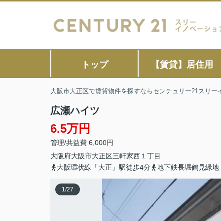
トップ
【賃貸】居住用
大阪市大正区で賃貸物件を探すならセンチュリー21スリー
広瀬ハイツ
6.5万円
管理/共益費 6,000円
大阪府
大阪市大正区
三軒家西
１丁目
大阪環状線「大正」駅徒歩4分
地下鉄長堀鶴見緑地
1
/
27