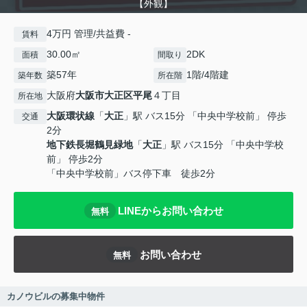
【外観】
4万円 管理/共益費 -
賃料
30.00㎡
2DK
面積
間取り
築57年
1階/4階建
築年数
所在階
大阪府
大阪市大正区
平尾
４丁目
所在地
大阪環状線
「
大正
」駅 バス15分 「中央中学校前」 停歩
交通
2分
地下鉄長堀鶴見緑地
「
大正
」駅 バス15分 「中央中学校
前」 停歩2分
「中央中学校前」バス停下車 徒歩2分
LINEからお問い合わせ
無料
お問い合わせ
無料
カノウビルの募集中物件