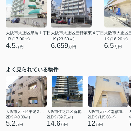
大阪市大正区泉尾１丁目
大阪市大正区三軒家東４丁目
大阪市大正区
1R (17.00㎡)
1K (23.50㎡)
1K (18.20㎡)
4.5
6.659
6.5
万円
万円
万円
よく見られている物件
大阪市大正区平尾２丁目
大阪市住之江区新北島２丁目
大阪市大正区南恩加島２丁目
2DK (40.00㎡)
2LDK (59.71㎡)
2LDK (115.08㎡)
4
5.2
14.6
12
万円
万円
万円