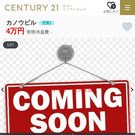
0
お気に入り
カノウビル
空室1
4万円
管理/共益費 -
1
/
27