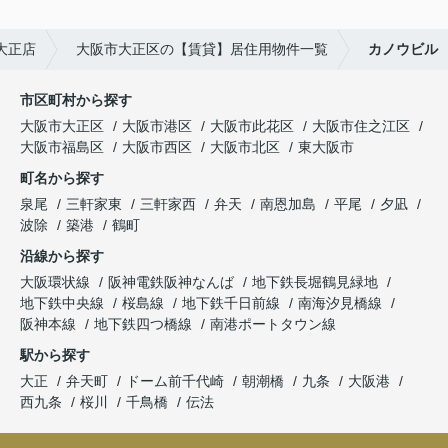
大正店
大阪市大正区の【賃貸】居住用物件一覧
カノウビル
市区町村から探す
大阪市大正区
大阪市港区
大阪市此花区
大阪市住之江区
大阪市福島区
大阪市西区
大阪市北区
東大阪市
町名から探す
泉尾
三軒家東
三軒家西
弁天
南恩加島
平尾
夕凪
波除
築港
鶴町
沿線から探す
大阪環状線
阪神電鉄阪神なんば
地下鉄長堀鶴見緑地
地下鉄中央線
桜島線
地下鉄千日前線
南海汐見橋線
阪神本線
地下鉄四つ橋線
南港ポートタウン線
駅から探す
大正
弁天町
ドーム前千代崎
朝潮橋
九条
大阪港
西九条
桜川
千鳥橋
伝法