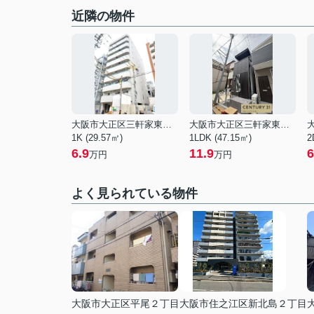
近隣の物件
大阪市大正区三軒家東４丁目
大阪市大正区三軒家東６丁目
1K (29.57㎡)
1LDK (47.15㎡)
2
6.9
11.9
6
万円
万円
よく見られている物件
大阪市大正区平尾２丁目
大阪市住之江区新北島２丁目