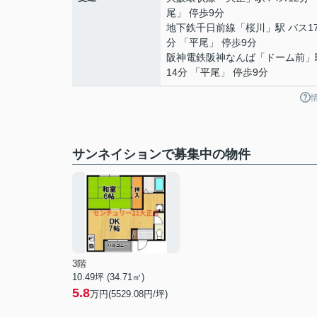
尾」 停歩9分
地下鉄千日前線
「
桜川
」駅 バス1
分 「平尾」 停歩9分
阪神電鉄阪神なんば
「
ドーム前
」
14分 「平尾」 停歩9分
サンネイションで募集中の物件
3階
10.49坪 (34.71㎡)
5.8
万円(5529.08円/坪)