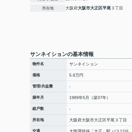
大阪府
大阪市大正区
平尾
３丁目
所在地
サンネイションの基本情報
物件名
サンネイション
価格
5.8万円
管理/共益費
-
築年月
1989年5月（築37年）
総戸数
-
所在地
大阪府
大阪市大正区
平尾
３丁目
交通
大阪環状線
「
大正
」駅 バス12分 