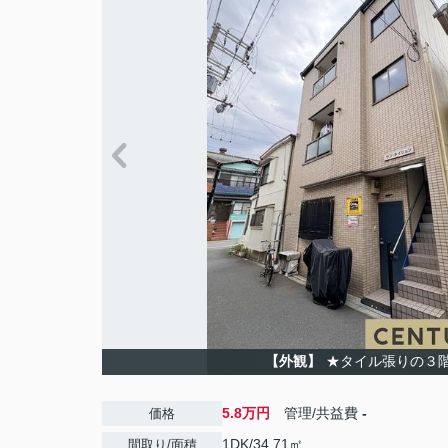
【外観】
★タイル張りの３
5.8万円
管理/共益費
-
価格
1DK/34.71㎡
間取り/面積