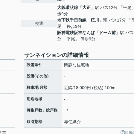
大阪環状線
「
大正
」駅 バス12分 「平尾
歩9分
地下鉄千日前線
「
桜川
」駅 バス17分 「
交通
尾」 停歩9分
阪神電鉄阪神なんば
「
ドーム前
」駅 バス
分 「平尾」 停歩9分
サンネイションの詳細情報
設備条件
閑静な住宅地
設備(その他)
-
駐車場/月額
近隣/18,000円 (税込) 100m
用途地域
-
募集戸数 / 総戸数
- / -
取引態様
専任媒介
情報
「平