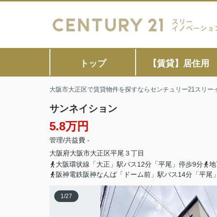
トップ
【賃貸】居住用
大阪市大正区で賃貸物件を探すならセンチュリー21スリー
サンネイション
5.8万円
管理/共益費 -
大阪府
大阪市大正区
平尾
３丁目
大阪環状線「大正」駅バス12分「平尾」停歩9分
地
阪神電鉄阪神なんば「ドーム前」駅バス14分「平尾
1
/
27