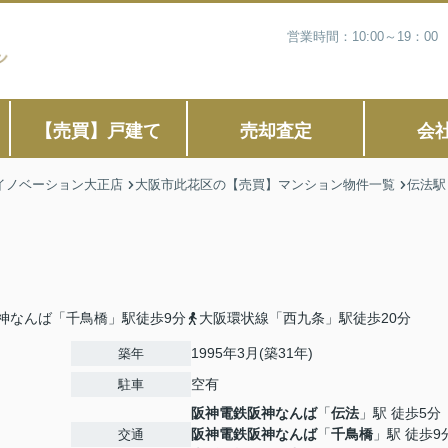
営業時間：10:00～19：
【売買】戸建て
売却査定
会
イノベーション大正店
大阪市此花区の【売買】マンション物件一覧
伝法駅
神なんば「千鳥橋」駅徒歩9分
大阪環状線「西九条」駅徒歩20分
1995年3月(築31年)
築年
空有
駐車
阪神電鉄阪神なんば
「
伝法
」駅 徒歩5分
阪神電鉄阪神なんば
「
千鳥橋
」駅 徒歩9
交通