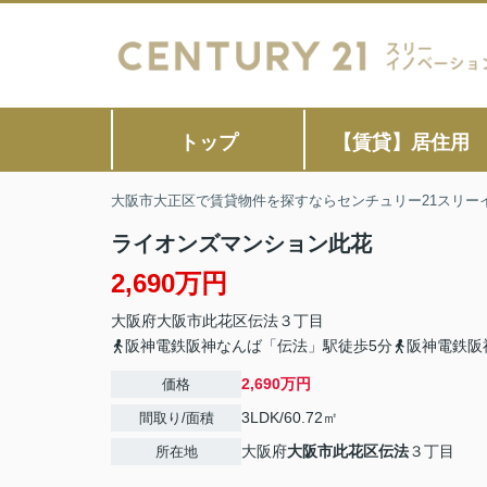
トップ
【賃貸】居住用
大阪市大正区で賃貸物件を探すならセンチュリー21スリー
ライオンズマンション此花
2,690万円
大阪府
大阪市此花区
伝法
３丁目
阪神電鉄阪神なんば「伝法」駅徒歩5分
阪神電鉄阪
2,690万円
価格
3LDK/60.72㎡
間取り/面積
大阪府
大阪市此花区
伝法
３丁目
所在地