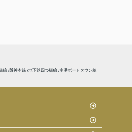
橋線
阪神本線
地下鉄四つ橋線
南港ポートタウン線