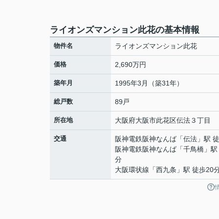
ライオンズマンション此花の基本情報
物件名
ライオンズマンション此花
価格
2,690万円
築年月
1995年3月（築31年）
総戸数
89戸
所在地
大阪府
大阪市此花区
伝法
３丁目
交通
阪神電鉄阪神なんば
「
伝法
」駅 
阪神電鉄阪神なんば
「
千鳥橋
」駅
分
大阪環状線
「
西九条
」駅 徒歩20