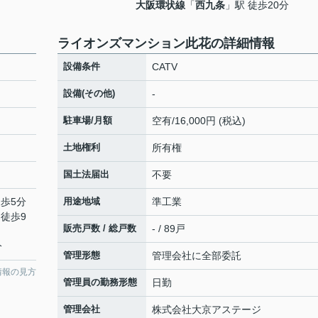
大阪環状線
「
西九条
」駅 徒歩20分
ライオンズマンション此花の詳細情報
設備条件
CATV
設備(その他)
-
駐車場/月額
空有/16,000円 (税込)
土地権利
所有権
国土法届出
不要
徒歩5分
用途地域
準工業
 徒歩9
販売戸数 / 総戸数
- / 89戸
分
管理形態
管理会社に全部委託
情報の見方
管理員の勤務形態
日勤
管理会社
株式会社大京アステージ