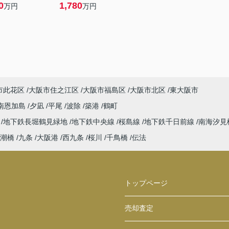
0
1,780
万円
万円
市此花区
大阪市住之江区
大阪市福島区
大阪市北区
東大阪市
南恩加島
夕凪
平尾
波除
築港
鶴町
ば
地下鉄長堀鶴見緑地
地下鉄中央線
桜島線
地下鉄千日前線
南海汐見
潮橋
九条
大阪港
西九条
桜川
千鳥橋
伝法
トップページ
売却査定