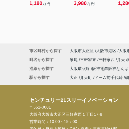
1,180
3,980
1,28
万円
万円
市区町村から探す
大阪市大正区
大阪市港区
大阪
町名から探す
泉尾
三軒家東
三軒家西
弁天
沿線から探す
大阪環状線
阪神電鉄阪神なん
駅から探す
大正
弁天町
ドーム前千代崎
朝
センチュリー21スリーイノベーション
〒551-0001
大阪府大阪市大正区三軒家西１丁目17-8
営業時間：
10:00～19：00
定休日：
毎週水曜日・GW・夏季・年末年始休暇