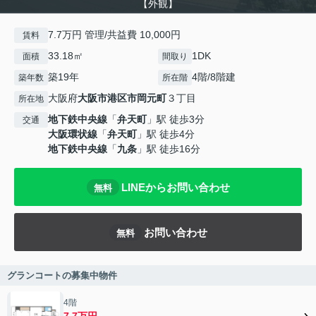
【外観】
7.7万円 管理/共益費 10,000円
賃料
33.18㎡
1DK
面積
間取り
築19年
4階/8階建
築年数
所在階
大阪府
大阪市港区
市岡元町
３丁目
所在地
地下鉄中央線
「
弁天町
」駅 徒歩3分
交通
大阪環状線
「
弁天町
」駅 徒歩4分
地下鉄中央線
「
九条
」駅 徒歩16分
LINEからお問い合わせ
無料
お問い合わせ
無料
グランコートの募集中物件
4階
7.7万円