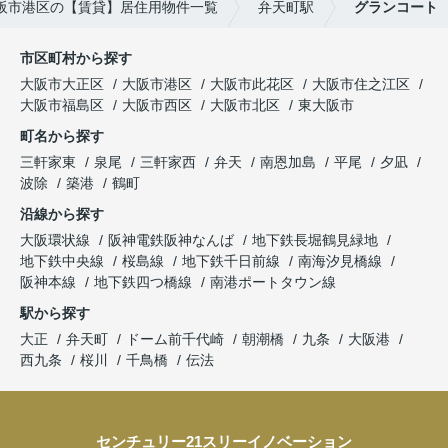
阪市港区の【賃貸】居住用物件一覧
弁天町駅
グランコート
市区町村から探す
大阪市大正区
大阪市港区
大阪市此花区
大阪市住之江区
大阪市福島区
大阪市西区
大阪市北区
東大阪市
町名から探す
三軒家東
泉尾
三軒家西
弁天
南恩加島
平尾
夕凪
波除
築港
鶴町
沿線から探す
大阪環状線
阪神電鉄阪神なんば
地下鉄長堀鶴見緑地
地下鉄中央線
桜島線
地下鉄千日前線
南海汐見橋線
阪神本線
地下鉄四つ橋線
南港ポートタウン線
駅から探す
大正
弁天町
ドーム前千代崎
朝潮橋
九条
大阪港
西九条
桜川
千鳥橋
伝法
センチュリー21スリーイノベーション