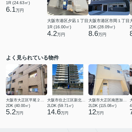
1R (24.63㎡)
6.1
万円
大阪市港区夕凪１丁目
大阪市港区市岡１丁目
1R (16.00㎡)
1DK (28.09㎡)
2
4.2
8.6
万円
万円
よく見られている物件
大阪市大正区平尾２丁目
大阪市住之江区新北島２丁目
大阪市大正区南恩加島２丁目
2DK (40.00㎡)
2LDK (59.71㎡)
2LDK (115.08㎡)
4
5.2
14.6
12
万円
万円
万円